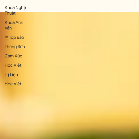
Khoa Nghệ
Thuật
Khoa Anh
Văn
Top Báo
Thùng Sữa
Cảm Xúc
Học Viết
Trị Liệu
Học Viết