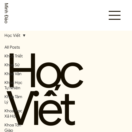
Minh Đào
Học Viết
Học
All Posts
Khoa Triết
Khoa Sử
Khoa Văn
Viết
Khoa Học
Tự Nhiên
Khoa Tâm
Lý
Khoa Học
Xã Hội
Khoa Tôn
Giáo