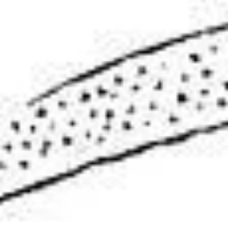
Minh Đào
1 thg 7
15 phút đọc
Viết Đến Kiệt Cùng - Write Like a
Motherfucker
Vì vậy, hãy viết đi em... Không phải như một đứa con gái. Cũng không
phải như một đứa con trai. Hãy viết như một kẻ liều mạng. Tác giả: Che
Strayed | The Rumpus (19/08/2010) Sugar kính mến, Em viết như một
đứa con gái. Em viết về những trải nghiệm trong cuộc đời đàn bà của
mình, và những thứ tuôn ra thường là mớ cảm xúc không màng lọc,
những mối tình đơn phương, và rồi kiểu gì cũng đem cái "vùng kín" của
mình ra để làm phép ẩn dụ. Đấy là những lúc em còn viết được, chứ bâ