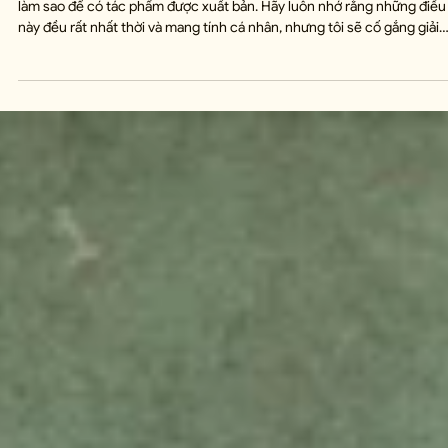
Minh Đào
1 thg 7
9 phút đọc
Suy Ngẫm Về Chuyện Viết Lách - Elizabeth
Gilbert
Đôi khi có người tìm đến tôi để xin lời khuyên hoặc gợi ý về cách viết, 
làm sao để có tác phẩm được xuất bản. Hãy luôn nhớ rằng những điều
này đều rất nhất thời và mang tính cá nhân, nhưng tôi sẽ cố gắng giải
thích ở đây tất cả những gì tôi tin tưởng về việc viết lách. Hy vọng nó 
hữu ích. Đó là tất cả những gì tôi biết. Tôi tin rằng – nếu bạn thực sự
nghiêm túc với cuộc đời viết lách, hay quả thực là với bất kỳ hình thức
biểu đạt sáng tạo nào – bạn nên đón nhận công vi