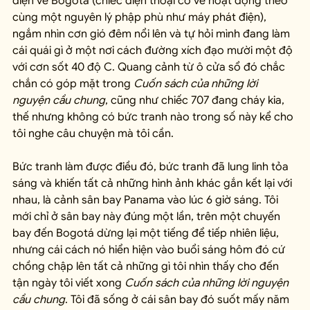
điện về Bogotá (chiếc điện thoại có vẻ hoạt động theo 
cùng một nguyên lý phập phù như máy phát điện), 
ngắm nhìn cơn gió đêm nổi lên và tự hỏi mình đang làm 
cái quái gì ở một nơi cách đường xích đạo mười một độ 
với cơn sốt 40 độ C. Quang cảnh từ ô cửa sổ đó chắc 
chắn có góp mặt trong 
Cuốn sách của những lời 
nguyện cầu chung
, cũng như chiếc 707 đang cháy kia, 
thế nhưng không có bức tranh nào trong số này kể cho 
tôi nghe câu chuyện mà tôi cần.
Bức tranh làm được điều đó, bức tranh đã lung linh tỏa 
sáng và khiến tất cả những hình ảnh khác gắn kết lại với 
nhau, là cảnh sân bay Panama vào lúc 6 giờ sáng. Tôi 
mới chỉ ở sân bay này đúng một lần, trên một chuyến 
bay đến Bogotá dừng lại một tiếng để tiếp nhiên liệu, 
nhưng cái cách nó hiển hiện vào buổi sáng hôm đó cứ 
chồng chập lên tất cả những gì tôi nhìn thấy cho đến 
tận ngày tôi viết xong 
Cuốn sách của những lời nguyện 
cầu chung
. Tôi đã sống ở cái sân bay đó suốt mấy năm 