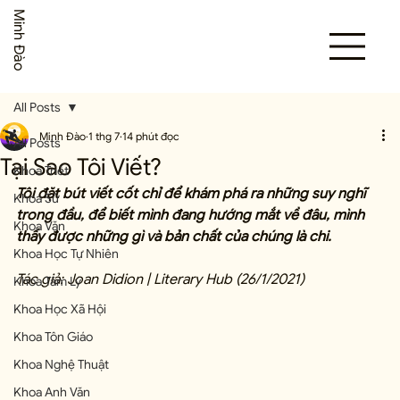
Minh Đào
All Posts
Minh Đào
1 thg 7
14 phút đọc
All Posts
Tại Sao Tôi Viết?
Khoa Triết
Tôi đặt bút viết cốt chỉ để khám phá ra những suy nghĩ 
Khoa Sử
trong đầu, để biết mình đang hướng mắt về đâu, mình 
Khoa Văn
thấy được những gì và bản chất của chúng là chi.
Khoa Học Tự Nhiên
Tác giả: Joan Didion | Literary Hub (26/1/2021)
Khoa Tâm Lý
Khoa Học Xã Hội
Khoa Tôn Giáo
Khoa Nghệ Thuật
Khoa Anh Văn