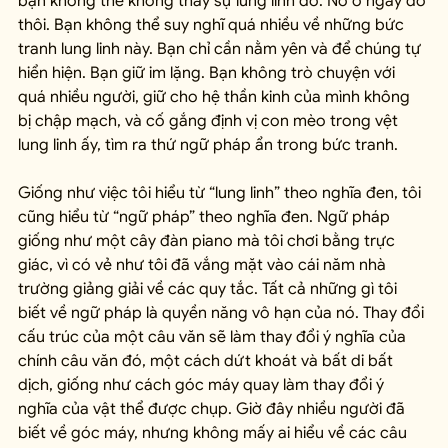
bạn không thể không thấy sự lung linh đó. Nó ở ngay đó 
thôi. Bạn không thể suy nghĩ quá nhiều về những bức 
tranh lung linh này. Bạn chỉ cần nằm yên và để chúng tự 
hiển hiện. Bạn giữ im lặng. Bạn không trò chuyện với 
quá nhiều người, giữ cho hệ thần kinh của mình không 
bị chập mạch, và cố gắng định vị con mèo trong vệt 
lung linh ấy, tìm ra thứ ngữ pháp ẩn trong bức tranh.
Giống như việc tôi hiểu từ “lung linh” theo nghĩa đen, tôi 
cũng hiểu từ “ngữ pháp” theo nghĩa đen. Ngữ pháp 
giống như một cây đàn piano mà tôi chơi bằng trực 
giác, vì có vẻ như tôi đã vắng mặt vào cái năm nhà 
trường giảng giải về các quy tắc. Tất cả những gì tôi 
biết về ngữ pháp là quyền năng vô hạn của nó. Thay đổi 
cấu trúc của một câu văn sẽ làm thay đổi ý nghĩa của 
chính câu văn đó, một cách dứt khoát và bất di bất 
dịch, giống như cách góc máy quay làm thay đổi ý 
nghĩa của vật thể được chụp. Giờ đây nhiều người đã 
biết về góc máy, nhưng không mấy ai hiểu về các câu 