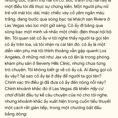
Nhưng bức tranh thứ hai thì có. Bức tranh thứ hai này là 
một điều tôi đã thực sự chứng kiến. Một người phụ nữ 
trẻ với mái tóc dài, mặc chiếc váy cổ yếm ngắn màu 
trắng, đang bước qua sòng bạc tại khách sạn Riviera ở 
Las Vegas vào lúc một giờ sáng. Cô ấy đi băng qua 
sòng bạc một mình và nhấc một chiếc điện thoại nội bộ 
lên. Tôi quan sát cô ấy vì tôi nghe thấy người ta gọi tên 
cô ấy trên loa, và tôi nhận ra cái tên đó: cô ấy là một 
diễn viên phụ mà tôi thỉnh thoảng vẫn gặp quanh Los 
Angeles, ở những nơi như Jax và có lần là trong phòng 
khám phụ sản ở Beverly Hills Clinic, nhưng chưa từng 
trò chuyện. Tôi không biết gì về cô ấy cả. Ai đang gọi cô 
ấy vậy? Tại sao cô ấy lại ở đây để người ta gọi tên? 
Chính xác thì điều gì đã đưa cô ấy đến nông nỗi này? 
Chính khoảnh khắc đó ở Las Vegas đã khiến 
Hãy cứ 
chơi đi
 bắt đầu tự kể câu chuyện của nó cho tôi nghe, 
nhưng khoảnh khắc ấy xuất hiện trong cuốn tiểu thuyết 
một cách rất gián tiếp, trong một chương bắt đầu 
bằng dòng: