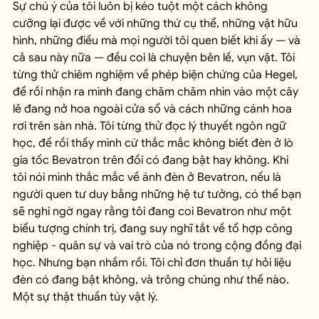
Sự chú ý của tôi luôn bị kéo tuột một cách không 
cưỡng lại được về với những thứ cụ thể, những vật hữu 
hình, những điều mà mọi người tôi quen biết khi ấy — và 
cả sau này nữa — đều coi là chuyện bên lề, vụn vặt. Tôi 
từng thử chiêm nghiệm về phép biện chứng của Hegel, 
để rồi nhận ra mình đang chăm chăm nhìn vào một cây 
lê đang nở hoa ngoài cửa sổ và cách những cánh hoa 
rơi trên sàn nhà. Tôi từng thử đọc lý thuyết ngôn ngữ 
học, để rồi thấy mình cứ thắc mắc không biết đèn ở lò 
gia tốc Bevatron trên đồi có đang bật hay không. Khi 
tôi nói mình thắc mắc về ánh đèn ở Bevatron, nếu là 
người quen tư duy bằng những hệ tư tưởng, có thể bạn 
sẽ nghi ngờ ngay rằng tôi đang coi Bevatron như một 
biểu tượng chính trị, đang suy nghĩ tắt về tổ hợp công 
nghiệp - quân sự và vai trò của nó trong cộng đồng đại 
học. Nhưng bạn nhầm rồi. Tôi chỉ đơn thuần tự hỏi liệu 
đèn có đang bật không, và trông chúng như thế nào. 
Một sự thật thuần túy vật lý.