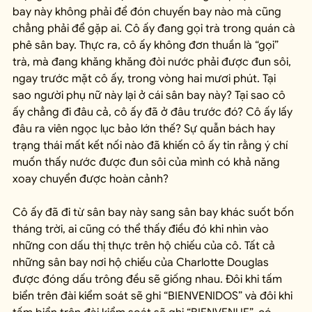
bay này không phải để đón chuyến bay nào mà cũng 
chẳng phải để gặp ai. Cô ấy đang gọi trà trong quán cà 
phê sân bay. Thực ra, cô ấy không đơn thuần là “gọi” 
trà, mà đang khăng khăng đòi nước phải được đun sôi, 
ngay trước mặt cô ấy, trong vòng hai mươi phút. Tại 
sao người phụ nữ này lại ở cái sân bay này? Tại sao cô 
ấy chẳng đi đâu cả, cô ấy đã ở đâu trước đó? Cô ấy lấy 
đâu ra viên ngọc lục bảo lớn thế? Sự quẫn bách hay 
trạng thái mất kết nối nào đã khiến cô ấy tin rằng ý chí 
muốn thấy nước được đun sôi của mình có khả năng 
xoay chuyển được hoàn cảnh?
Cô ấy đã đi từ sân bay này sang sân bay khác suốt bốn 
tháng trời, ai cũng có thể thấy điều đó khi nhìn vào 
những con dấu thị thực trên hộ chiếu của cô. Tất cả 
những sân bay nơi hộ chiếu của Charlotte Douglas 
được đóng dấu trông đều sẽ giống nhau. Đôi khi tấm 
biển trên đài kiểm soát sẽ ghi “BIENVENIDOS” và đôi khi 