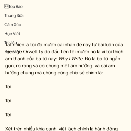
Top Báo
Thùng Sữa
Cảm Xúc
Học Viết
Trị Liệu
Tất nhiên là tôi đã mượn cái nhan đề này từ bài luận của 
George Orwell. Lý do đầu tiên tôi mượn nó là vì tôi thích 
Học Viết
âm thanh của ba từ này: 
Why I Write
. Đó là ba từ ngắn 
gọn, rõ ràng và có chung một âm hưởng, và cái âm 
hưởng chung mà chúng cùng chia sẻ chính là:
Tôi
Tôi
Tôi
Xét trên nhiều khía cạnh, viết lách chính là hành động 