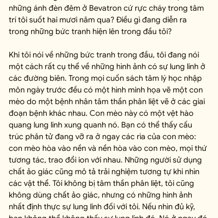
những ánh đèn đêm ở Bevatron cứ rực cháy trong tâm 
trí tôi suốt hai mươi năm qua? Điều gì đang diễn ra 
trong những bức tranh hiện lên trong đầu tôi?
Khi tôi nói về những bức tranh trong đầu, tôi đang nói 
một cách rất cụ thể về những hình ảnh có sự lung linh ở 
các đường biên. Trong mọi cuốn sách tâm lý học nhập 
môn ngày trước đều có một hình minh họa vẽ một con 
mèo do một bệnh nhân tâm thần phân liệt vẽ ở các giai 
đoạn bệnh khác nhau. Con mèo này có một vệt hào 
quang lung linh xung quanh nó. Bạn có thể thấy cấu 
trúc phân tử đang vỡ ra ở ngay các rìa của con mèo: 
con mèo hòa vào nền và nền hòa vào con mèo, mọi thứ 
tương tác, trao đổi ion với nhau. Những người sử dụng 
chất ảo giác cũng mô tả trải nghiệm tương tự khi nhìn 
các vật thể. Tôi không bị tâm thần phân liệt, tôi cũng 
không dùng chất ảo giác, nhưng có những hình ảnh 
nhất định thực sự lung linh đối với tôi. Nếu nhìn đủ kỹ, 