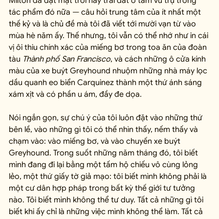
Milton đã đặt mặt trời hay trái đất ở tâm vũ trụ trong 
tác phẩm đó nữa — câu hỏi trung tâm của ít nhất một 
thế kỷ và là chủ đề mà tôi đã viết tới mười vạn từ vào 
mùa hè năm ấy. Thế nhưng, tôi vẫn có thể nhớ như in cái 
vị ôi thiu chính xác của miếng bơ trong toa ăn của đoàn 
tàu 
Thành phố San Francisco
, và cách những ô cửa kính 
màu của xe buýt Greyhound nhuộm những nhà máy lọc 
dầu quanh eo biển Carquinez thành một thứ ánh sáng 
xám xịt và có phần u ám, đầy đe dọa.
Nói ngắn gọn, sự chú ý của tôi luôn đặt vào những thứ 
bên lề, vào những gì tôi có thể nhìn thấy, nếm thấy và 
chạm vào: vào miếng bơ, và vào chuyến xe buýt 
Greyhound. Trong suốt những năm tháng đó, tôi biết 
mình đang đi lại bằng một tấm hộ chiếu vô cùng lỏng 
lẻo, một thứ giấy tờ giả mạo: tôi biết mình không phải là 
một cư dân hợp pháp trong bất kỳ thế giới tư tưởng 
nào. Tôi biết mình không thể tư duy. Tất cả những gì tôi 
biết khi ấy chỉ là những việc mình không thể làm. Tất cả 