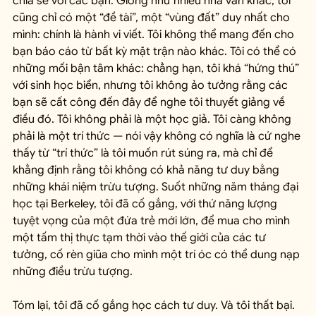
chia sẻ với các bạn. Giống như nhiều nhà văn khác, tôi 
cũng chỉ có một “đề tài”, một “vùng đất” duy nhất cho 
mình: chính là hành vi viết. Tôi không thể mang đến cho 
bạn báo cáo từ bất kỳ mặt trận nào khác. Tôi có thể có 
những mối bận tâm khác: chẳng hạn, tôi khá “hứng thú” 
với sinh học biển, nhưng tôi không ảo tưởng rằng các 
bạn sẽ cất công đến đây để nghe tôi thuyết giảng về 
điều đó. Tôi không phải là một học giả. Tôi càng không 
phải là một trí thức — nói vậy không có nghĩa là cứ nghe 
thấy từ “trí thức” là tôi muốn rút súng ra, mà chỉ để 
khẳng định rằng tôi không có khả năng tư duy bằng 
những khái niệm trừu tượng. Suốt những năm tháng đại 
học tại Berkeley, tôi đã cố gắng, với thứ năng lượng 
tuyệt vọng của một đứa trẻ mới lớn, để mua cho mình 
một tấm thị thực tạm thời vào thế giới của các tư 
tưởng, cố rèn giũa cho mình một trí óc có thể dung nạp 
những điều trừu tượng.
Tóm lại, tôi đã cố gắng học cách tư duy. Và tôi thất bại. 