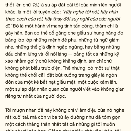
thốt lên chữ 
Tôi
, là sự áp đặt cái tôi của mình lên người 
khác, là một lời tuyên cáo: 
“Hãy nghe tôi nói, hãy nhìn 
theo cách của tôi, hãy thay đổi suy nghĩ của các người 
đi.”
 Đó là một hành vi mang tính tấn công, thậm chí là 
gây hấn. Bạn có thể cố gắng che giấu sự hung hăng đó 
bằng lớp lớp những mệnh đề phụ, những từ ngữ giảm 
nhẹ, những thể giả định ngập ngừng, hay bằng những 
dấu chấm lửng và lối nói lảng — bằng tất cả những kỹ 
xảo nhằm gợi ý chứ không khẳng định, ám chỉ chứ 
không phát biểu trực diện. Thế nhưng, có một sự thật 
không thể chối cãi: đặt bút xuống trang giấy là ngón 
đòn của một kẻ bắt nạt giấu mặt, một cuộc xâm lấn, 
một sự áp đặt nhãn quan của người viết vào không gian 
riêng tư nhất của người đọc.
Tôi mượn nhan đề này không chỉ vì âm điệu của nó nghe 
rất xuôi tai, mà còn vì ba từ ấy dường như đã tóm gọn 
một cách thẳng thắn nhất tất cả những gì tôi muốn 