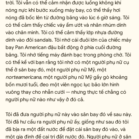
trời. Tôi vẫn có thể cảm nhận được luồng không khí 
nóng nực khi bước xuống máy bay, có thể thấy hơi 
nóng đã bốc lên từ đường băng vào lúc 6 giờ sáng. Tôi 
có thể cảm thấy chiếc váy ẩm ướt và nhăn nhúm dính 
vào chân mình. Tôi có thể cảm thấy lớp nhựa đường 
dính vào đôi sandals. Tôi nhớ cái đuôi lớn của chiếc máy 
bay Pan American đậu bất động ở phía cuối đường 
băng. Tôi nhớ tiếng máy đánh bạc trong phòng chờ. Tôi 
có thể kể với bạn rằng tôi nhớ có một người phụ nữ cụ 
thể ở sân bay đó, một người phụ nữ Mỹ, một 
norteamericana
, một người phụ nữ Mỹ gầy gò khoảng 
bốn mươi tuổi, đeo một viên ngọc lục bảo lớn hình 
vuông thay cho nhẫn cưới — nhưng thực tế chẳng có 
người phụ nữ nào như vậy ở đó cả.
Tôi đã đưa người phụ nữ này vào sân bay đó về sau này. 
Tôi đã hư cấu ra người phụ nữ ấy, giống như sau đó tôi 
đã bịa ra một đất nước để đặt cái sân bay đó vào, và 
một gia đình để cai trị đất nước đó. Người phụ nữ ở sân 