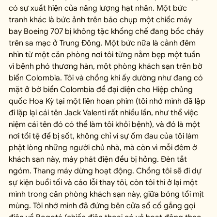
có sự xuất hiện của năng lượng hạt nhân. Một bức 
tranh khác là bức ảnh trên báo chụp một chiếc máy 
bay Boeing 707 bị không tặc khống chế đang bốc cháy 
trên sa mạc ở Trung Đông. Một bức nữa là cảnh đêm 
nhìn từ một căn phòng nơi tôi từng nằm bẹp một tuần 
vì bệnh phó thương hàn, một phòng khách sạn trên bờ 
biển Colombia. Tôi và chồng khi ấy dường như đang có 
mặt ở bờ biển Colombia để đại diện cho Hiệp chủng 
quốc Hoa Kỳ tại một liên hoan phim (tôi nhớ mình đã lặp 
đi lặp lại cái tên Jack Valenti rất nhiều lần, như thể việc 
niệm cái tên đó có thể làm tôi khỏi bệnh), và đó là một 
nơi tồi tệ để bị sốt, không chỉ vì sự ốm đau của tôi làm 
phật lòng những người chủ nhà, mà còn vì mỗi đêm ở 
khách sạn này, máy phát điện đều bị hỏng. Đèn tắt 
ngóm. Thang máy dừng hoạt động. Chồng tôi sẽ đi dự 
sự kiện buổi tối và cáo lỗi thay tôi, còn tôi thì ở lại một 
mình trong căn phòng khách sạn này, giữa bóng tối mịt 
mùng. Tôi nhớ mình đã đứng bên cửa sổ cố gắng gọi 