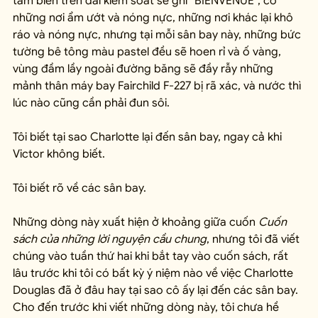
tấm biển trên đài kiểm soát sẽ ghi “BIENVENUE”, có 
những nơi ẩm ướt và nóng nực, những nơi khác lại khô 
ráo và nóng nực, nhưng tại mỗi sân bay này, những bức 
tường bê tông màu pastel đều sẽ hoen rỉ và ố vàng, 
vùng đầm lầy ngoài đường băng sẽ đầy rẫy những 
mảnh thân máy bay Fairchild F-227 bị rã xác, và nước thì 
lúc nào cũng cần phải đun sôi.
Tôi biết tại sao Charlotte lại đến sân bay, ngay cả khi 
Victor không biết.
Tôi biết rõ về các sân bay.
Những dòng này xuất hiện ở khoảng giữa cuốn 
Cuốn 
sách của những lời nguyện cầu chung
, nhưng tôi đã viết 
chúng vào tuần thứ hai khi bắt tay vào cuốn sách, rất 
lâu trước khi tôi có bất kỳ ý niệm nào về việc Charlotte 
Douglas đã ở đâu hay tại sao cô ấy lại đến các sân bay. 
Cho đến trước khi viết những dòng này, tôi chưa hề 