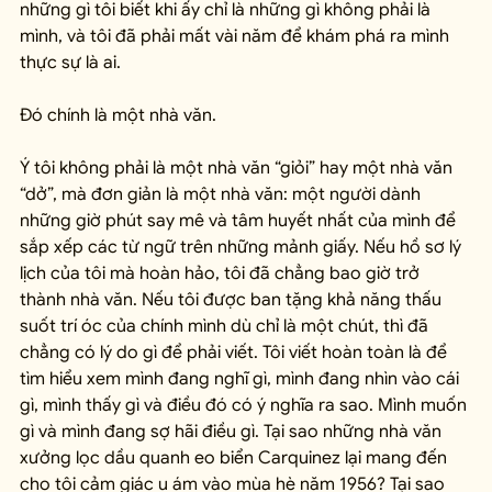
những gì tôi biết khi ấy chỉ là những gì không phải là 
mình, và tôi đã phải mất vài năm để khám phá ra mình 
thực sự là ai.
Đó chính là một nhà văn.
Ý tôi không phải là một nhà văn “giỏi” hay một nhà văn 
“dở”, mà đơn giản là một nhà văn: một người dành 
những giờ phút say mê và tâm huyết nhất của mình để 
sắp xếp các từ ngữ trên những mảnh giấy. Nếu hồ sơ lý 
lịch của tôi mà hoàn hảo, tôi đã chẳng bao giờ trở 
thành nhà văn. Nếu tôi được ban tặng khả năng thấu 
suốt trí óc của chính mình dù chỉ là một chút, thì đã 
chẳng có lý do gì để phải viết. Tôi viết hoàn toàn là để 
tìm hiểu xem mình đang nghĩ gì, mình đang nhìn vào cái 
gì, mình thấy gì và điều đó có ý nghĩa ra sao. Mình muốn 
gì và mình đang sợ hãi điều gì. Tại sao những nhà văn 
xưởng lọc dầu quanh eo biển Carquinez lại mang đến 
cho tôi cảm giác u ám vào mùa hè năm 1956? Tại sao 