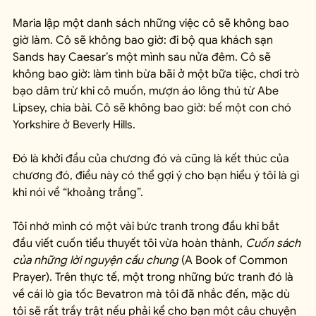
Maria lập một danh sách những việc cô sẽ không bao 
giờ làm. Cô sẽ không bao giờ: đi bộ qua khách sạn 
Sands hay Caesar’s một mình sau nửa đêm. Cô sẽ 
không bao giờ: làm tình bừa bãi ở một bữa tiệc, chơi trò 
bạo dâm trừ khi cô muốn, mượn áo lông thú từ Abe 
Lipsey, chia bài. Cô sẽ không bao giờ: bế một con chó 
Yorkshire ở Beverly Hills.
Đó là khởi đầu của chương đó và cũng là kết thúc của 
chương đó, điều này có thể gợi ý cho bạn hiểu ý tôi là gì 
khi nói về “khoảng trắng”.
Tôi nhớ mình có một vài bức tranh trong đầu khi bắt 
đầu viết cuốn tiểu thuyết tôi vừa hoàn thành, 
Cuốn sách 
của những lời nguyện cầu chung
 (A Book of Common 
Prayer). Trên thực tế, một trong những bức tranh đó là 
về cái lò gia tốc Bevatron mà tôi đã nhắc đến, mặc dù 
tôi sẽ rất trầy trật nếu phải kể cho bạn một câu chuyện 