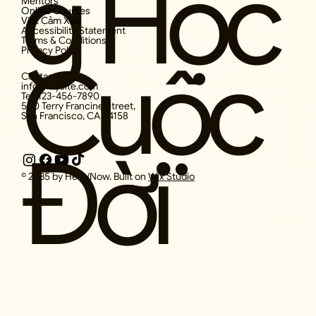
g Học
Mentors
Online Courses
Viết Cảm Xúc
Accessibility Statement
Terms & Conditions
Privacy Policy
Cuộc
Contact
info@mysite.com
Tel: 123-456-7890
500 Terry Francine Street,
San Francisco, CA 94158
Đời
© 2035 by Here/Now. Built on
Wix Studio