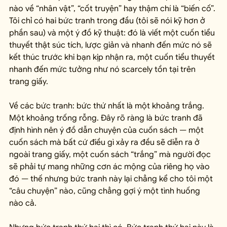
nào về “nhân vật”, “cốt truyện” hay thậm chí là “biến cố”. 
Tôi chỉ có hai bức tranh trong đầu (tôi sẽ nói kỹ hơn ở 
phần sau) và một ý đồ kỹ thuật: đó là viết một cuốn tiểu 
thuyết thật súc tích, lược giản và nhanh đến mức nó sẽ 
kết thúc trước khi bạn kịp nhận ra, một cuốn tiểu thuyết 
nhanh đến mức tưởng như nó scarcely tồn tại trên 
trang giấy.
Về các bức tranh: bức thứ nhất là một khoảng trắng. 
Một khoảng trống rỗng. Đây rõ ràng là bức tranh đã 
định hình nên ý đồ dẫn chuyện của cuốn sách — một 
cuốn sách mà bất cứ điều gì xảy ra đều sẽ diễn ra ở 
ngoài trang giấy, một cuốn sách “trắng” mà người đọc 
sẽ phải tự mang những cơn ác mộng của riêng họ vào 
đó — thế nhưng bức tranh này lại chẳng kể cho tôi một 
“câu chuyện” nào, cũng chẳng gợi ý một tình huống 
nào cả.