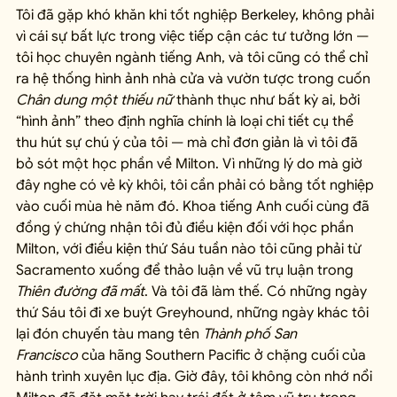
Tôi đã gặp khó khăn khi tốt nghiệp Berkeley, không phải 
vì cái sự bất lực trong việc tiếp cận các tư tưởng lớn — 
tôi học chuyên ngành tiếng Anh, và tôi cũng có thể chỉ 
ra hệ thống hình ảnh nhà cửa và vườn tược trong cuốn 
Chân dung một thiếu nữ
 thành thục như bất kỳ ai, bởi 
“hình ảnh” theo định nghĩa chính là loại chi tiết cụ thể 
thu hút sự chú ý của tôi — mà chỉ đơn giản là vì tôi đã 
bỏ sót một học phần về Milton. Vì những lý do mà giờ 
đây nghe có vẻ kỳ khôi, tôi cần phải có bằng tốt nghiệp 
vào cuối mùa hè năm đó. Khoa tiếng Anh cuối cùng đã 
đồng ý chứng nhận tôi đủ điều kiện đối với học phần 
Milton, với điều kiện thứ Sáu tuần nào tôi cũng phải từ 
Sacramento xuống để thảo luận về vũ trụ luận trong 
Thiên đường đã mất
. Và tôi đã làm thế. Có những ngày 
thứ Sáu tôi đi xe buýt Greyhound, những ngày khác tôi 
lại đón chuyến tàu mang tên 
Thành phố San 
Francisco
 của hãng Southern Pacific ở chặng cuối của 
hành trình xuyên lục địa. Giờ đây, tôi không còn nhớ nổi 