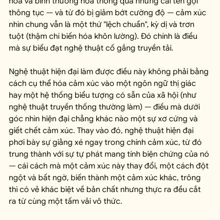
hóa và bình thường hóa thông qua những cái tên gọi 
thông tục — và từ đó bị giảm bớt cường độ — cảm xúc 
nhìn chung vẫn là một thứ "lệch chuẩn", kỳ dị và trơn 
tuột (thậm chí biến hóa khôn lường). Đó chính là điều 
mà sự biểu đạt nghệ thuật cố gắng truyền tải.
Nghệ thuật hiện đại làm được điều này không phải bằng 
cách cụ thể hóa cảm xúc vào một ngôn ngữ thị giác 
hay một hệ thống biểu tượng có sẵn của xã hội (như 
nghệ thuật truyền thống thường làm) — điều mà dưới 
góc nhìn hiện đại chẳng khác nào một sự xơ cứng và 
giết chết cảm xúc. Thay vào đó, nghệ thuật hiện đại 
phơi bày sự giằng xé ngay trong chính cảm xúc, từ đó 
trung thành với sự tự phát mang tính biện chứng của nó 
— cái cách mà một cảm xúc này thay đổi, một cách đột 
ngột và bất ngờ, biến thành một cảm xúc khác, trông 
thì có vẻ khác biệt về bản chất nhưng thực ra đều cắt 
ra từ cùng một tấm vải vô thức.