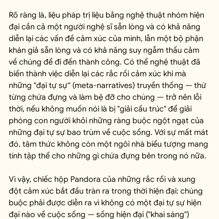
Rõ ràng là, liệu pháp trị liệu bằng nghệ thuật nhóm hiện 
đại cần cả một người nghệ sĩ sẵn lòng và có khả năng 
diễn lại các vấn đề cảm xúc của mình, lẫn một bộ phận 
khán giả sẵn lòng và có khả năng suy ngẫm thấu cảm 
về chúng để đi đến thành công. Có thể nghệ thuật đã 
biến thành việc diễn lại các rắc rối cảm xúc khi mà 
những "đại tự sự" (meta-narratives) truyền thống — thứ 
từng chứa đựng và làm bệ đỡ cho chúng — trở nên lỗi 
thời, nếu không muốn nói là bị "giải cấu trúc" để giải 
phóng con người khỏi những ràng buộc ngột ngạt của 
những đại tự sự bao trùm về cuộc sống. Với sự mất mát 
đó, tâm thức không còn một ngôi nhà biểu tượng mang 
tính tập thể cho những gì chứa đựng bên trong nó nữa.
Vì vậy, chiếc hộp Pandora của những rắc rối và xung 
đột cảm xúc bắt đầu tràn ra trong thời hiện đại: chúng 
buộc phải được diễn ra vì không có một đại tự sự hiện 
đại nào về cuộc sống — sống hiện đại ("khai sáng") 