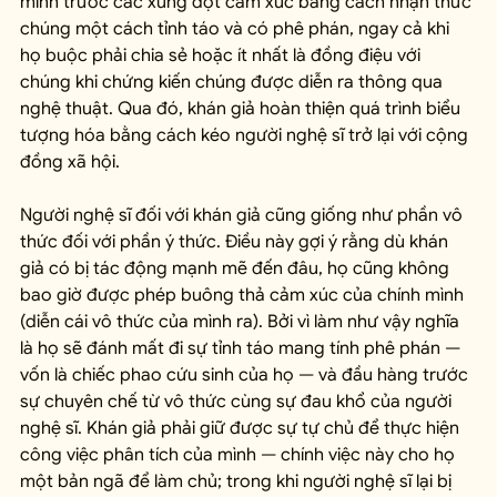
mình trước các xung đột cảm xúc bằng cách nhận thức 
chúng một cách tỉnh táo và có phê phán, ngay cả khi 
họ buộc phải chia sẻ hoặc ít nhất là đồng điệu với 
chúng khi chứng kiến chúng được diễn ra thông qua 
nghệ thuật. Qua đó, khán giả hoàn thiện quá trình biểu 
tượng hóa bằng cách kéo người nghệ sĩ trở lại với cộng 
đồng xã hội.
Người nghệ sĩ đối với khán giả cũng giống như phần vô 
thức đối với phần ý thức. Điều này gợi ý rằng dù khán 
giả có bị tác động mạnh mẽ đến đâu, họ cũng không 
bao giờ được phép buông thả cảm xúc của chính mình 
(diễn cái vô thức của mình ra). Bởi vì làm như vậy nghĩa 
là họ sẽ đánh mất đi sự tỉnh táo mang tính phê phán — 
vốn là chiếc phao cứu sinh của họ — và đầu hàng trước 
sự chuyên chế từ vô thức cùng sự đau khổ của người 
nghệ sĩ. Khán giả phải giữ được sự tự chủ để thực hiện 
công việc phân tích của mình — chính việc này cho họ 
một bản ngã để làm chủ; trong khi người nghệ sĩ lại bị 