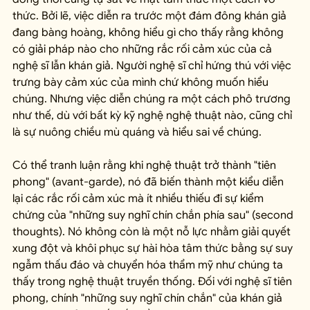
thức. Bởi lẽ, việc diễn ra trước một đám đông khán giả 
đang bàng hoàng, không hiểu gì cho thấy rằng không 
có giải pháp nào cho những rắc rối cảm xúc của cả 
nghệ sĩ lẫn khán giả. Người nghệ sĩ chỉ hứng thú với việc 
trưng bày cảm xúc của mình chứ không muốn hiểu 
chúng. Nhưng việc diễn chúng ra một cách phô trương 
như thế, dù với bất kỳ kỹ nghệ nghệ thuật nào, cũng chỉ 
là sự nuông chiều mù quáng và hiểu sai về chúng.
Có thể tranh luận rằng khi nghệ thuật trở thành "tiên 
phong" (avant-garde), nó đã biến thành một kiểu diễn 
lại các rắc rối cảm xúc mà ít nhiều thiếu đi sự kiểm 
chứng của "những suy nghĩ chín chắn phía sau" (second 
thoughts). Nó không còn là một nỗ lực nhằm giải quyết 
xung đột và khôi phục sự hài hòa tâm thức bằng sự suy 
ngẫm thấu đáo và chuyển hóa thẩm mỹ như chúng ta 
thấy trong nghệ thuật truyền thống. Đối với nghệ sĩ tiên 
phong, chính "những suy nghĩ chín chắn" của khán giả 