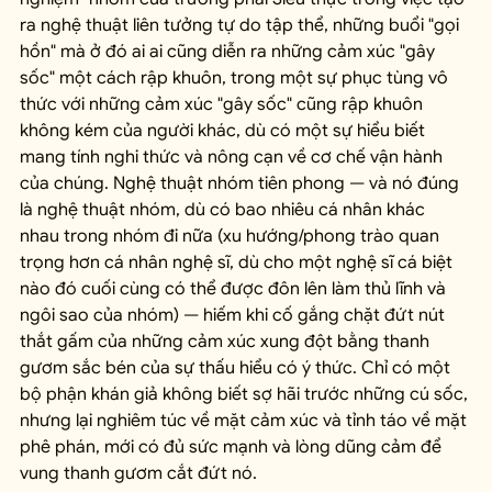
ra nghệ thuật liên tưởng tự do tập thể, những buổi "gọi 
hồn" mà ở đó ai ai cũng diễn ra những cảm xúc "gây 
sốc" một cách rập khuôn, trong một sự phục tùng vô 
thức với những cảm xúc "gây sốc" cũng rập khuôn 
không kém của người khác, dù có một sự hiểu biết 
mang tính nghi thức và nông cạn về cơ chế vận hành 
của chúng. Nghệ thuật nhóm tiên phong — và nó đúng 
là nghệ thuật nhóm, dù có bao nhiêu cá nhân khác 
nhau trong nhóm đi nữa (xu hướng/phong trào quan 
trọng hơn cá nhân nghệ sĩ, dù cho một nghệ sĩ cá biệt 
nào đó cuối cùng có thể được đôn lên làm thủ lĩnh và 
ngôi sao của nhóm) — hiếm khi cố gắng chặt đứt nút 
thắt gấm của những cảm xúc xung đột bằng thanh 
gươm sắc bén của sự thấu hiểu có ý thức. Chỉ có một 
bộ phận khán giả không biết sợ hãi trước những cú sốc, 
nhưng lại nghiêm túc về mặt cảm xúc và tỉnh táo về mặt 
phê phán, mới có đủ sức mạnh và lòng dũng cảm để 
vung thanh gươm cắt đứt nó.