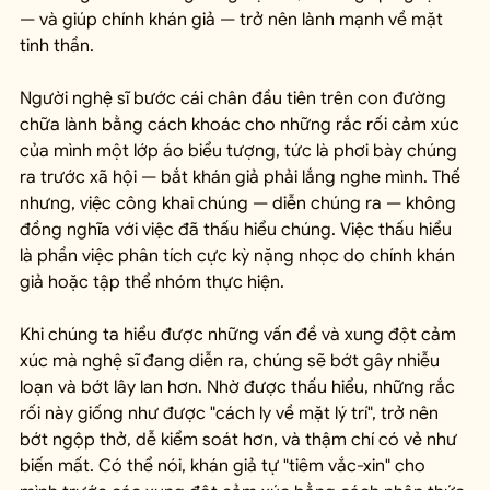
— và giúp chính khán giả — trở nên lành mạnh về mặt 
tinh thần.
Người nghệ sĩ bước cái chân đầu tiên trên con đường 
chữa lành bằng cách khoác cho những rắc rối cảm xúc 
của mình một lớp áo biểu tượng, tức là phơi bày chúng 
ra trước xã hội — bắt khán giả phải lắng nghe mình. Thế 
nhưng, việc công khai chúng — diễn chúng ra — không 
đồng nghĩa với việc đã thấu hiểu chúng. Việc thấu hiểu 
là phần việc phân tích cực kỳ nặng nhọc do chính khán 
giả hoặc tập thể nhóm thực hiện.
Khi chúng ta hiểu được những vấn đề và xung đột cảm 
xúc mà nghệ sĩ đang diễn ra, chúng sẽ bớt gây nhiễu 
loạn và bớt lây lan hơn. Nhờ được thấu hiểu, những rắc 
rối này giống như được "cách ly về mặt lý trí", trở nên 
bớt ngộp thở, dễ kiểm soát hơn, và thậm chí có vẻ như 
biến mất. Có thể nói, khán giả tự "tiêm vắc-xin" cho 