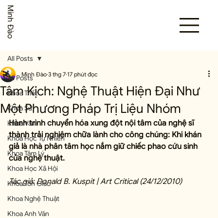
Minh Đào
All Posts
Minh Đào
3 thg 7
17 phút đọc
All Posts
Tâm Kịch: Nghệ Thuật Hiện Đại Như
Khoa Triết
Một Phương Pháp Trị Liệu Nhóm
Khoa Sử
Hành trình chuyển hóa xung đột nội tâm của nghệ sĩ 
Khoa Văn
thành trải nghiệm chữa lành cho công chúng: Khi khán 
Khoa Học Tự Nhiên
giả là nhà phân tâm học nắm giữ chiếc phao cứu sinh 
Khoa Tâm Lý
của nghệ thuật.
Khoa Học Xã Hội
Tác giả: Donald B. Kuspit | Art Critical (24/12/2010)
Khoa Tôn Giáo
Khoa Nghệ Thuật
Khoa Anh Văn