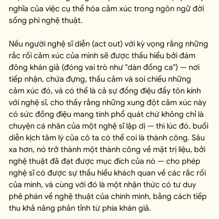
nghĩa của việc cụ thể hóa cảm xúc trong ngôn ngữ đời 
sống phi nghệ thuật.
Nếu người nghệ sĩ diễn (act out) với kỳ vọng rằng những 
rắc rối cảm xúc của mình sẽ được thấu hiểu bởi đám 
đông khán giả (đóng vai trò như "dàn đồng ca") — nơi 
tiếp nhận, chứa đựng, thấu cảm và soi chiếu những 
cảm xúc đó, và có thể là cả sự đồng điệu đầy tôn kính 
với nghệ sĩ, cho thấy rằng những xung đột cảm xúc này 
có sức đồng điệu mang tính phổ quát chứ không chỉ là 
chuyện cá nhân của một nghệ sĩ lập dị — thì lúc đó, buổi 
diễn kịch tâm lý của cô ta có thể coi là thành công. Sâu 
xa hơn, nó trở thành một thành công về mặt trị liệu, bởi 
nghệ thuật đã đạt được mục đích của nó — cho phép 
nghệ sĩ có được sự thấu hiểu khách quan về các rắc rối 
của mình, và cùng với đó là một nhận thức có tư duy 
phê phán về nghệ thuật của chính mình, bằng cách tiếp 
thu khả năng phản tỉnh từ phía khán giả.