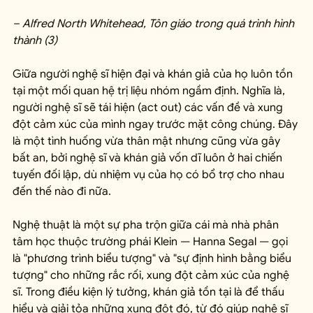
– Alfred North Whitehead, Tôn giáo trong quá trình hình 
thành (3)
Giữa người nghệ sĩ hiện đại và khán giả của họ luôn tồn 
tại một mối quan hệ trị liệu nhóm ngầm định. Nghĩa là, 
người nghệ sĩ sẽ tái hiện (act out) các vấn đề và xung 
đột cảm xúc của mình ngay trước mặt công chúng. Đây 
là một tình huống vừa thân mật nhưng cũng vừa gây 
bất an, bởi nghệ sĩ và khán giả vốn dĩ luôn ở hai chiến 
tuyến đối lập, dù nhiệm vụ của họ có bổ trợ cho nhau 
đến thế nào đi nữa.
Nghệ thuật là một sự pha trộn giữa cái mà nhà phân 
tâm học thuộc trường phái Klein — Hanna Segal — gọi 
là "phương trình biểu tượng" và "sự định hình bằng biểu 
tượng" cho những rắc rối, xung đột cảm xúc của nghệ 
sĩ. Trong điều kiện lý tưởng, khán giả tồn tại là để thấu 
hiểu và giải tỏa những xung đột đó, từ đó giúp nghệ sĩ 