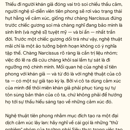
Thiếu đi người khán giả đóng vai trò soi chiếu thấu cảm, 
người nghệ sĩ-diễn viên tiên phong sẽ rơi vào trạng thái 
hụt hẫng về cảm xúc, giống như chàng Narcissus đứng 
trước chiếc gương soi mà chàng nghĩ đang bảo mình là 
sinh linh (và nghệ sĩ) tuyệt mỹ — và bí ẩn — nhất trần 
đời. Trước một chiếc gương dối trá như vậy, nghệ thuật 
mãi chỉ là một ảo tưởng bệnh hoạn không có ý nghĩa 
tập thể. Chàng Narcissus rõ ràng là cần trị liệu nhóm; 
việc đó lẽ ra đã cứu chàng khỏi sai lầm tự sát là đi 
ngưỡng mộ chính mình. Mối quan hệ của nghệ sĩ tiên 
phong với khán giả — và từ đó là với nghệ thuật của cô 
ta — có một sự giả tạo kỳ lạ. Bởi vì cô ta dùng cảm xúc 
của mình để thôi miên khán giả phải phục tùng sự tự 
tôn sùng bản thân của cô ta, chứ không phải để hướng 
họ tới sự thấu hiểu sáng tạo về những cảm xúc đó.
Nghệ thuật tiên phong nhằm mục đích tạo ra một đại 
dịch cảm xúc lây lan: hãy nghĩ về cái gọi là những "thử 
nghiệm" nhóm của trường phái Siêu thực trong việc tạo 