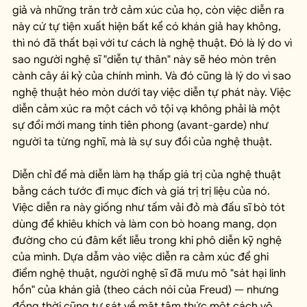
giả và những trăn trở cảm xúc của họ, còn việc diễn ra 
này cứ tự tiện xuất hiện bất kể có khán giả hay không, 
thì nó đã thất bại với tư cách là nghệ thuật. Đó là lý do vì 
sao người nghệ sĩ "diễn tự thân" này sẽ héo mòn trên 
cành cây ái kỷ của chính mình. Và đó cũng là lý do vì sao 
nghệ thuật héo mòn dưới tay việc diễn tự phát này. Việc 
diễn cảm xúc ra một cách vô tội vạ không phải là một 
sự đổi mới mang tính tiên phong (avant-garde) như 
người ta từng nghĩ, mà là sự suy đồi của nghệ thuật.
Diễn chỉ để mà diễn làm hạ thấp giá trị của nghệ thuật 
bằng cách tước đi mục đích và giá trị trị liệu của nó. 
Việc diễn ra này giống như tấm vải đỏ mà đấu sĩ bò tót 
dùng để khiêu khích và làm con bò hoang mang, dọn 
đường cho cú đâm kết liễu trong khi phô diễn kỹ nghệ 
của mình. Dựa dẫm vào việc diễn ra cảm xúc để ghi 
điểm nghệ thuật, người nghệ sĩ đã mưu mô "sát hại linh 
hồn" của khán giả (theo cách nói của Freud) — nhưng 
đồng thời cũng tự sát về mặt tâm thức một cách vô 