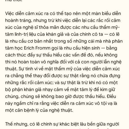
Việc diễn cảm xúc ra có thể tạo nên một màn biểu diễn 
hoành tráng, nhưng trừ khi việc diễn lại các rắc rối cảm 
xúc của nghệ sĩ thỏa mãn được các nhu cầu thẩm mỹ-
tâm linh-trị liệu của khán giả và của chính cô ta — có lẽ 
là nhu cầu cơ bản nhất trong số những cái mà nhà phân 
tâm học Erich Fromm gọi là nhu cầu hiện sinh — bằng 
cách thúc đẩy sự thấu hiểu các vấn đề đó, nếu không 
thì nó hoàn toàn vô nghĩa đối với cả con người lẫn nghệ 
thuật. Sự tinh vi về mặt thẩm mỹ của việc diễn cảm xúc 
ra chẳng thể thay đổi được sự thật rằng nó chứa đựng 
những rắc rối cảm xúc; và sự thật là trừ khi nó có một 
bộ phận khán giả nhạy cảm về mặt tâm lý để kìm giữ 
chúng, chúng sẽ không bao giờ được thấu hiểu. Điều 
này ngầm chỉ ra rằng việc diễn ra cảm xúc vô tội vạ là 
một căn bệnh lý của nghệ thuật.
Thế nhưng, có lẽ chính sự khác biệt lâu bền giữa người 