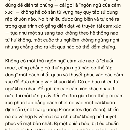
dùng để diễn tả chúng — cái gọi là "ngôn ngữ của cảm 
xúc" — không hề có sẵn từ vựng hay quy tắc sử dụng 
rập khuôn nào. Nó ít nhiều được ứng biến và tự chế ra 
trong quá trình cố gắng diễn đạt và truyền tải cảm xúc 
— tựa như một sự sáng tạo không theo hệ thống nào 
từ hư không, một cuộc thử nghiệm không ngừng nghỉ 
nhưng chẳng cho ra kết quả nào có thể kiểm chứng.
Không có một thứ ngôn ngữ cảm xúc nào là "chuẩn 
mực", cũng chẳng có thứ ngôn ngữ nào có thể "áp 
dụng" một cách nhất quán và thuyết phục vào các cảm 
xúc để đưa chúng vào khuôn khổ. Dù có bao nhiêu từ 
ngữ khác nhau để gọi tên các cảm xúc khác nhau đi 
nữa, thì mỗi từ ngữ ấy đều đã đơn giản hóa thế giới cảm 
xúc phức tạp bằng cách nhét nó vào một cái khuôn 
định sẵn (một cái giường Procrustes độc đoán), khiến 
nó có vẻ hợp lý về mặt câu chữ chứ không hề thuyết 
phục về mặt bản chất. Bị một chiều hóa, bị tiêu chuẩn 