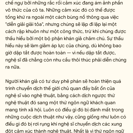
chế ngự bởi những rắc rối cảm xúc đang ám ảnh phần 
vô thức của cô ta. Những cảm xúc đó có thể được 
tống khứ ra ngoài một cách bùng nổ thông qua việc 
"diễn giải giải tỏa", nhưng chúng sẽ lặp đi lặp lại một 
cách rập khuôn như một công thức, trừ khi chúng được 
thấu hiểu bởi một bộ phận khán giả chăm chú. Sự thấu 
hiểu này sẽ làm giảm áp lực của chúng, dù không bao 
giờ dập tắt được hoàn toàn — vì nếu dập tắt được, 
nghệ sĩ đã chẳng còn nhu cầu thôi thúc phải diễn chúng 
ra nữa.
Người khán giả có tư duy phê phán sẽ hoàn thiện quá 
trình chuyển dịch thế giới chủ quan đầy bất ổn của 
nghệ sĩ vào nghệ thuật, bằng cách dịch ngược thứ 
nghệ thuật đó sang một thứ ngôn ngữ khách quan 
mang tính xã hội. Luôn có điều gì đó bị đánh mất trong 
những cuộc dịch thuật như vậy, cũng giống như luôn có 
điều gì đó bị rơi rụng khi nghệ sĩ chuyển dịch các xung 
đột cảm xúc thành nghệ thuật. Nhất là vì thứ ngôn ngữ 