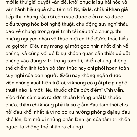
mới là thứ giải quyết vấn đề, khôi phục lại sự hài hòa và 
vận hành hiệu quả cho tâm trí. Nghĩa là, chỉ khi khán giả 
tiếp thu những rắc rối cảm xúc được diễn ra và được 
biểu tượng hóa bởi nghệ thuật, chủ động suy nghĩ thấu 
đáo về chúng trong quá trình tái cấu trúc chúng, thì 
những nguyên nhân vô thức mới có thể được thấu hiểu 
và gọi tên. Điều này mang lại một góc nhìn nhất định về 
chúng, và cùng với đó là sự khách quan cần thiết để đặt 
chúng vào đúng vị trí trong tâm trí, khiến chúng không 
thể chiếm lĩnh toàn bộ tâm thức hay chi phối hoàn toàn 
suy nghĩ của con người. (Điều này không ngăn được 
việc chúng xuất hiện trở lại, vì không có giải pháp nghệ 
thuật nào là một "liều thuốc chữa dứt điểm" vĩnh viễn. 
Việc diễn cảm xúc ra đơn thuần không phải là thuốc 
chữa, thậm chí không phải là sự giảm đau tạm thời cho 
nỗi đau khổ, nhất là vì nó có xu hướng phóng đại sự đau 
khổ lên, làm mờ đi những phần lành lặn của tâm trí khiến 
người ta không thể nhận ra chúng).