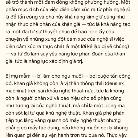
sẽ trở thành một đám đông không phương hướng. Một 
phần mục đích của việc diễn cảm xúc ra từ phía nghệ sĩ 
là để tấn công và phá hủy khả năng kìm giữ cũng như 
nhận thức phê phán của khán giả — tức là khả năng tạo 
ra một đại tự sự thuyết phục để bao bọc lấy câu 
chuyện về những xung đột cảm xúc của nghệ sĩ (việc 
diễn cảm xúc ra thực chất là một lời kể lập dị về chúng) 
— và từ đó làm suy yếu năng lực phán đoán của khán 
giả, tức là năng lực xác định giá trị.
Bị mụ mẫm — bị làm cho ngu muội — bởi cuộc tấn công 
đó, khán giả không còn là vị thần thông thái (deus ex 
machina) trên sân khấu nghệ thuật nữa, tức là không 
còn là người phân xử và báo hiệu cho số phận cũng 
như tương lai của nghệ thuật, mà chỉ là một bóng ma 
còn sót lại từ quá khứ nghệ thuật. Khán giả phê phán 
tiếp tục lảng vảng quanh cỗ máy nghệ thuật nhưng 
chẳng có mấy tác dụng, nếu không muốn nói là không 
liên quan gì đến sự vận hành trơn tru của nó. Thực vậy, 