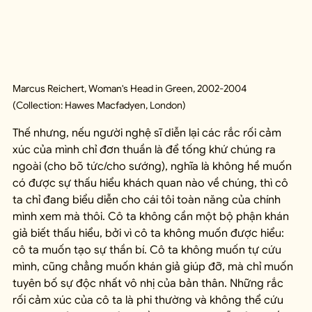
Marcus Reichert, Woman's Head in Green, 2002-2004 
(Collection: Hawes Macfadyen, London)
Thế nhưng, nếu người nghệ sĩ diễn lại các rắc rối cảm 
xúc của mình chỉ đơn thuần là để tống khứ chúng ra 
ngoài (cho bõ tức/cho sướng), nghĩa là không hề muốn 
có được sự thấu hiểu khách quan nào về chúng, thì cô 
ta chỉ đang biểu diễn cho cái tôi toàn năng của chính 
mình xem mà thôi. Cô ta không cần một bộ phận khán 
giả biết thấu hiểu, bởi vì cô ta không muốn được hiểu: 
cô ta muốn tạo sự thần bí. Cô ta không muốn tự cứu 
mình, cũng chẳng muốn khán giả giúp đỡ, mà chỉ muốn 
tuyên bố sự độc nhất vô nhị của bản thân. Những rắc 
rối cảm xúc của cô ta là phi thường và không thể cứu 