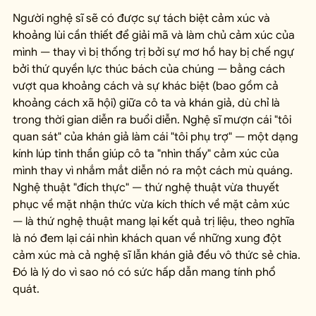
Người nghệ sĩ sẽ có được sự tách biệt cảm xúc và 
khoảng lùi cần thiết để giải mã và làm chủ cảm xúc của 
mình — thay vì bị thống trị bởi sự mơ hồ hay bị chế ngự 
bởi thứ quyền lực thúc bách của chúng — bằng cách 
vượt qua khoảng cách và sự khác biệt (bao gồm cả 
khoảng cách xã hội) giữa cô ta và khán giả, dù chỉ là 
trong thời gian diễn ra buổi diễn. Nghệ sĩ mượn cái "tôi 
quan sát" của khán giả làm cái "tôi phụ trợ" — một dạng 
kính lúp tinh thần giúp cô ta "nhìn thấy" cảm xúc của 
mình thay vì nhắm mắt diễn nó ra một cách mù quáng. 
Nghệ thuật "đích thực" — thứ nghệ thuật vừa thuyết 
phục về mặt nhận thức vừa kích thích về mặt cảm xúc 
— là thứ nghệ thuật mang lại kết quả trị liệu, theo nghĩa 
là nó đem lại cái nhìn khách quan về những xung đột 
cảm xúc mà cả nghệ sĩ lẫn khán giả đều vô thức sẻ chia. 
Đó là lý do vì sao nó có sức hấp dẫn mang tính phổ 
quát.