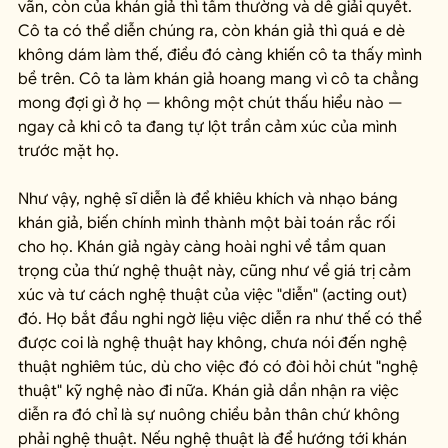
vãn, còn của khán giả thì tầm thường và dễ giải quyết. 
Cô ta có thể diễn chúng ra, còn khán giả thì quá e dè 
không dám làm thế, điều đó càng khiến cô ta thấy mình 
bề trên. Cô ta làm khán giả hoang mang vì cô ta chẳng 
mong đợi gì ở họ — không một chút thấu hiểu nào — 
ngay cả khi cô ta đang tự lột trần cảm xúc của mình 
trước mặt họ.
Như vậy, nghệ sĩ diễn là để khiêu khích và nhạo báng 
khán giả, biến chính mình thành một bài toán rắc rối 
cho họ. Khán giả ngày càng hoài nghi về tầm quan 
trọng của thứ nghệ thuật này, cũng như về giá trị cảm 
xúc và tư cách nghệ thuật của việc "diễn" (acting out) 
đó. Họ bắt đầu nghi ngờ liệu việc diễn ra như thế có thể 
được coi là nghệ thuật hay không, chưa nói đến nghệ 
thuật nghiêm túc, dù cho việc đó có đòi hỏi chút "nghệ 
thuật" kỹ nghệ nào đi nữa. Khán giả dần nhận ra việc 
diễn ra đó chỉ là sự nuông chiều bản thân chứ không 
phải nghệ thuật. Nếu nghệ thuật là để hướng tới khán 