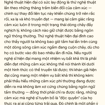
Nghệ thuật hiện đại có sức lay động là thứ nghệ thuật 
lần theo những thăng trầm biến đổi của cảm xúc — 
chính sự thay đổi liên tục này khiến chúng trở nên rắc 
rối, xa lạ và khó truyền đạt — mang lại cảm giác rằng 
cảm xúc luôn ở trong một trạng thái dòng chảy đầy 
nghịch lý, không cách nào giữ chặt được bằng ngôn 
ngữ thông thường. Thứ nghệ thuật hiện đại đỉnh cao 
cho thấy người ta không bao giờ tắm hai lần trên cùng 
một dòng sông cảm xúc ngầm đang cuộn chảy, dù cho 
họ có bước vào đó bao nhiêu lần đi nữa. Nếu người 
nghệ sĩ hiện đại mang một nhiệm vụ bất khả thi là phải 
diễn đạt những cảm xúc không thể nói thành lời dưới 
một hình thức có thể truyền tải được; thì khán giả hiện 
đại cũng mang một nhiệm vụ bất khả thi không kém: 
phải thấu hiểu những cảm xúc phi thường đang được 
diễn ra mà không làm xơ cứng chúng bằng ngôn ngữ 
tầm thường — đồng thời phải chỉ ra được rằng, những 
cảm xúc mà nghệ sĩ tuyên bố là "độc quyền" của họ 
thực ra ai ai cũng từng trải qua. Đó chính là một phần ý 