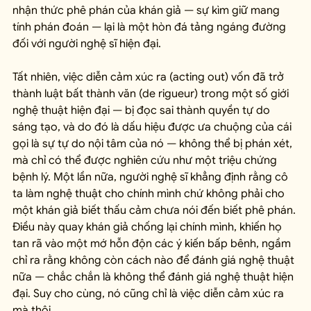
nhận thức phê phán của khán giả — sự kìm giữ mang 
tính phán đoán — lại là một hòn đá tảng ngáng đường 
đối với người nghệ sĩ hiện đại.
Tất nhiên, việc diễn cảm xúc ra (acting out) vốn đã trở 
thành luật bất thành văn (de rigueur) trong một số giới 
nghệ thuật hiện đại — bị đọc sai thành quyền tự do 
sáng tạo, và do đó là dấu hiệu được ưa chuộng của cái 
gọi là sự tự do nội tâm của nó — không thể bị phán xét, 
mà chỉ có thể được nghiên cứu như một triệu chứng 
bệnh lý. Một lần nữa, người nghệ sĩ khẳng định rằng cô 
ta làm nghệ thuật cho chính mình chứ không phải cho 
một khán giả biết thấu cảm chưa nói đến biết phê phán. 
Điều này quay khán giả chống lại chính mình, khiến họ 
tan rã vào một mớ hỗn độn các ý kiến bấp bênh, ngầm 
chỉ ra rằng không còn cách nào để đánh giá nghệ thuật 
nữa — chắc chắn là không thể đánh giá nghệ thuật hiện 
đại. Suy cho cùng, nó cũng chỉ là việc diễn cảm xúc ra 
mà thôi.