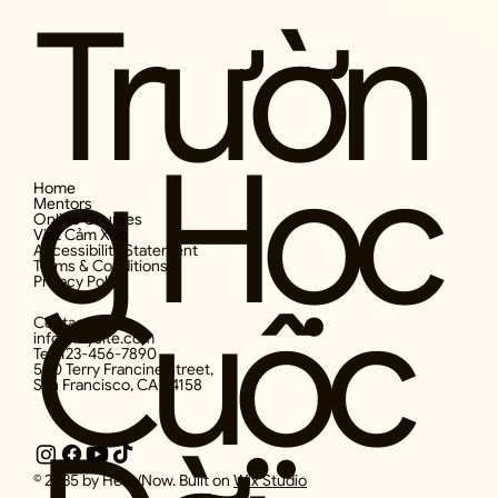
Trườn
Nghệ Thuật Là Sự Bảo Đảm Cho Sự Tỉnh
Táo - Art Is A Guarantee Of Sanity
g Học
Home
Mentors
Online Courses
Viết Cảm Xúc
Accessibility Statement
Terms & Conditions
Privacy Policy
Cuộc
Contact
info@mysite.com
Tel: 123-456-7890
500 Terry Francine Street,
San Francisco, CA 94158
© 2035 by Here/Now. Built on
Wix Studio