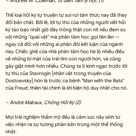
– Andrew W. Coleman, Từ điển Tâm lý học (1)
Thể loại hồi ký tự truyện tự soi rọi tâm thức nay đã thay 
đổi bản chất. Bởi lẽ, lời tự thú của những người viết hồi 
ký táo bạo nhất giờ đây trông thật con nít nếu đem so 
với những "quái vật" mà phân tâm học gọi tên lên — 
ngay cả đối với những ai phản đối kết luận của ngành 
này. Chiếc ghế của nhà phân tâm học hé lộ nhiều điều 
về những bí mật của trái tim con người hơn, và cũng 
gây giật mình hơn nhiều. Chúng ta ít kinh ngạc trước lời 
tự thú của Stavrogin [nhân vật trong truyện của 
Dostoevsky] hơn là trước ca bệnh "Man with the Rats" 
của Freud; thiên tài chính là lời biện hộ duy nhất cho nó.
– André Malraux, Chống Hồi Ký (2)
Mọi trải nghiệm thẩm mỹ đều là cảm xúc nảy sinh từ 
việc nhận ra sự tương phản bên trong một thể thống 
nhất.