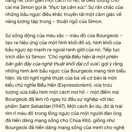
nặng nề, đơn giản một cách rõ rệt, là biểu tượng cho 
cái mà Simon gọi là 
"thực tại cảm xúc"
. Sự rắn chắc của 
những bầu ngực điêu khắc truyền tải một cảm giác về 
năng lượng tập trung – thuật ngữ của Simon.
Sự sống động của màu sắc – màu đỏ của Bourgeois – 
tạo ra hiệu ứng của một hình khối đồ sộ, hình khối của 
bầu ngực ép mạnh ra ngoài ranh giới của nó. Tiếp tục 
trích dẫn từ Simon: 
"Chủ nghĩa Biểu hiện là một phiên 
bản gần đây của nghệ thuật khối đại cổ xưa"
, gợi ý rằng 
những hình ảnh bầu ngực của Bourgeois mang tính biểu 
hiện. Và tôi nghĩ nghệ thuật của bà về cơ bản là một 
kiểu chủ nghĩa Biểu hiện (Expressionism), vừa trừu 
tượng vừa biểu hình một cách mơ hồ – một điểm mà 
Bourgeois đã làm rõ ngay từ đầu sự nghiệp với tác 
phẩm 
Saint Sebastian
 (1947). Một cách ẩn dụ, đó là trái 
tim rỉ máu đỏ trong lồng ngực của một người đàn ông 
đã hiến dâng mạng sống cho Chúa Kitô, giống như 
Bourgeois đã hiến dâng mạng sống của mình cho nghệ 