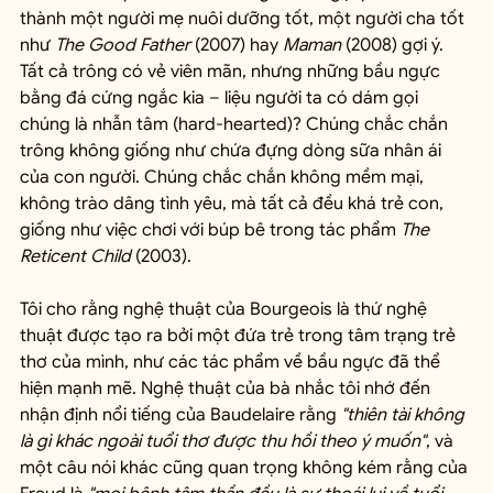
thành một người mẹ nuôi dưỡng tốt, một người cha tốt 
như 
The Good Father
 (2007) hay 
Maman
 (2008) gợi ý. 
Tất cả trông có vẻ viên mãn, nhưng những bầu ngực 
bằng đá cứng ngắc kia – liệu người ta có dám gọi 
chúng là nhẫn tâm (hard-hearted)? Chúng chắc chắn 
trông không giống như chứa đựng dòng sữa nhân ái 
của con người. Chúng chắc chắn không mềm mại, 
không trào dâng tình yêu, mà tất cả đều khá trẻ con, 
giống như việc chơi với búp bê trong tác phẩm 
The 
Reticent Child
 (2003).
Tôi cho rằng nghệ thuật của Bourgeois là thứ nghệ 
thuật được tạo ra bởi một đứa trẻ trong tâm trạng trẻ 
thơ của mình, như các tác phẩm về bầu ngực đã thể 
hiện mạnh mẽ. Nghệ thuật của bà nhắc tôi nhớ đến 
nhận định nổi tiếng của Baudelaire rằng 
"thiên tài không 
là gì khác ngoài tuổi thơ được thu hồi theo ý muốn"
, và 
một câu nói khác cũng quan trọng không kém rằng của 