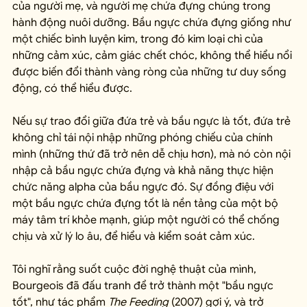
của người mẹ, và người mẹ chứa đựng chúng trong 
hành động nuôi dưỡng. Bầu ngực chứa đựng giống như 
một chiếc bình luyện kim, trong đó kim loại chì của 
những cảm xúc, cảm giác chết chóc, không thể hiểu nổi 
được biến đổi thành vàng ròng của những tư duy sống 
động, có thể hiểu được.
Nếu sự trao đổi giữa đứa trẻ và bầu ngực là tốt, đứa trẻ 
không chỉ tái nội nhập những phóng chiếu của chính 
mình (những thứ đã trở nên dễ chịu hơn), mà nó còn nội 
nhập cả bầu ngực chứa đựng và khả năng thực hiện 
chức năng alpha của bầu ngực đó. Sự đồng điệu với 
một bầu ngực chứa đựng tốt là nền tảng của một bộ 
máy tâm trí khỏe mạnh, giúp một người có thể chống 
chịu và xử lý lo âu, để hiểu và kiểm soát cảm xúc.
Tôi nghĩ rằng suốt cuộc đời nghệ thuật của mình, 
Bourgeois đã đấu tranh để trở thành một "bầu ngực 
tốt", như tác phẩm 
The Feeding
 (2007) gợi ý, và trở 