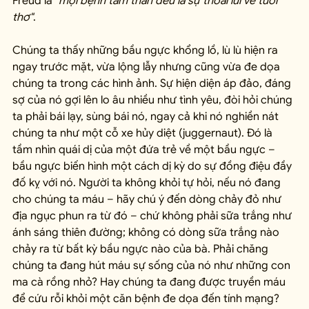
Freud là 
"mọi bệnh tâm thần đều là sự thoái lui về tuổi 
thơ"
. 
Chúng ta thấy những bầu ngực khổng lồ, lù lù hiện ra 
ngay trước mặt, vừa lộng lẫy nhưng cũng vừa đe dọa 
chúng ta trong các hình ảnh. Sự hiện diện áp đảo, đáng 
sợ của nó gợi lên lo âu nhiều như tình yêu, đòi hỏi chúng 
ta phải bái lạy, sùng bái nó, ngay cả khi nó nghiền nát 
chúng ta như một cỗ xe hủy diệt (juggernaut). Đó là 
tầm nhìn quái dị của một đứa trẻ về một bầu ngực – 
bầu ngực biến hình một cách dị kỳ do sự đồng điệu đầy 
đố kỵ với nó. Người ta không khỏi tự hỏi, nếu nó đang 
cho chúng ta máu – hãy chú ý đến dòng chảy đỏ như 
địa ngục phun ra từ đó – chứ không phải sữa trắng như 
ánh sáng thiên đường; không có dòng sữa trắng nào 
chảy ra từ bất kỳ bầu ngực nào của bà. Phải chăng 
chúng ta đang hút máu sự sống của nó như những con 
ma cà rồng nhỏ? Hay chúng ta đang được truyền máu 
để cứu rỗi khỏi một căn bệnh đe dọa đến tính mạng? 