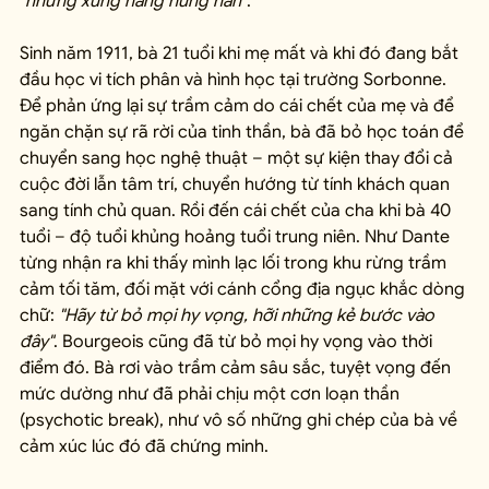
"những xung năng hung hãn"
.
Sinh năm 1911, bà 21 tuổi khi mẹ mất và khi đó đang bắt 
đầu học vi tích phân và hình học tại trường Sorbonne. 
Để phản ứng lại sự trầm cảm do cái chết của mẹ và để 
ngăn chặn sự rã rời của tinh thần, bà đã bỏ học toán để 
chuyển sang học nghệ thuật – một sự kiện thay đổi cả 
cuộc đời lẫn tâm trí, chuyển hướng từ tính khách quan 
sang tính chủ quan. Rồi đến cái chết của cha khi bà 40 
tuổi – độ tuổi khủng hoảng tuổi trung niên. Như Dante 
từng nhận ra khi thấy mình lạc lối trong khu rừng trầm 
cảm tối tăm, đối mặt với cánh cổng địa ngục khắc dòng 
chữ: 
"Hãy từ bỏ mọi hy vọng, hỡi những kẻ bước vào 
đây"
. Bourgeois cũng đã từ bỏ mọi hy vọng vào thời 
điểm đó. Bà rơi vào trầm cảm sâu sắc, tuyệt vọng đến 
mức dường như đã phải chịu một cơn loạn thần 
(psychotic break), như vô số những ghi chép của bà về 
cảm xúc lúc đó đã chứng minh.