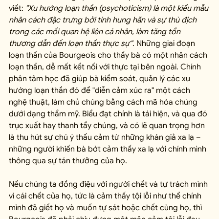
viết: 
"Xu hướng loạn thần (psychoticism) là một kiểu mẫu 
nhân cách đặc trưng bởi tính hung hãn và sự thù địch 
trong các mối quan hệ liên cá nhân, làm tăng tổn 
thương dẫn đến loạn thần thực sự"
. Những giai đoạn 
loạn thần của Bourgeois cho thấy bà có một nhân cách 
loạn thần, dễ mất kết nối với thực tại bên ngoài. Chính 
phân tâm học đã giúp bà kiểm soát, quản lý các xu 
hướng loạn thần đó để "diễn cảm xúc ra" một cách 
nghệ thuật, làm chủ chúng bằng cách mã hóa chúng 
dưới dạng thẩm mỹ. Biểu đạt chính là tái hiện, và qua đó 
trục xuất hay thanh tẩy chúng, và có lẽ quan trọng hơn 
là thu hút sự chú ý thấu cảm từ những khán giả xa lạ – 
những người khiến bà bớt cảm thấy xa lạ với chính mình 
thông qua sự tán thưởng của họ.
Nếu chúng ta đồng điệu với người chết và tự trách mình 
vì cái chết của họ, tức là cảm thấy tội lỗi như thể chính 
mình đã giết họ và muốn tự sát hoặc chết cùng họ, thì 