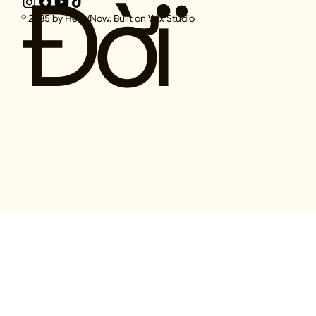
Đời
© 2035 by Here/Now. Built on
Wix Studio