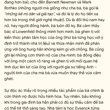
đang hơn bà), cho đến Barnett Newman và Mark 
Rothko (những người mà giống như cha bà, bà gọi là 
"những kẻ mị dân và giả tạo"
, và đó là lý do họ tiến xa 
hơn bà trong thế giới nghệ thuật). Dù là đối thủ nam hay 
nữ, hay người đồng hành, bà luôn đố kỵ. Bà cảm thấy 
bác sĩ Lowenfeld thông minh hơn mình, bà ghen tị với 
kiến thức phân tâm học của ông (thứ bà từng học với ý 
định trở thành nhà trị liệu) và thừa nhận mình đã phản 
ứng với ông hung hãn không kém gì với chồng. Bà cũng 
ghi lại những cơn thịnh nộ của cha mình; bà đồng điệu 
với ông một cách rõ ràng và ghen tị với mối quan hệ 
tình dục lén lút của ông với người gia sư tiếng Anh – 
người tình của cha mà bà vừa muốn thay thế vừa căm 
ghét.
Sự độc ác thấy rõ trong nhiều tác phẩm của bà chính là 
cơn thịnh nộ được hữu hình hóa. Tuy nhiên, bầu không 
khí trong gia đình bà hẳn phải có đủ sự thấu cảm để bà 
có thể hít thở sáng tạo. Nhà tâm lý học Eysenck từng 