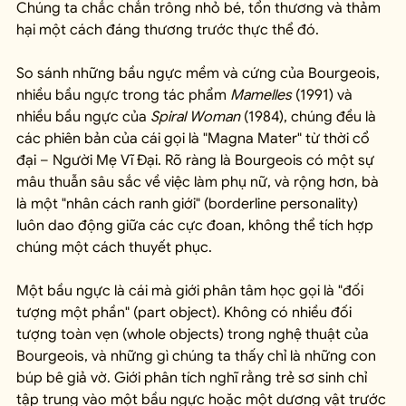
Chúng ta chắc chắn trông nhỏ bé, tổn thương và thảm 
hại một cách đáng thương trước thực thể đó.
So sánh những bầu ngực mềm và cứng của Bourgeois, 
nhiều bầu ngực trong tác phẩm 
Mamelles
 (1991) và 
nhiều bầu ngực của 
Spiral Woman
 (1984), chúng đều là 
các phiên bản của cái gọi là "Magna Mater" từ thời cổ 
đại – Người Mẹ Vĩ Đại. Rõ ràng là Bourgeois có một sự 
mâu thuẫn sâu sắc về việc làm phụ nữ, và rộng hơn, bà 
là một "nhân cách ranh giới" (borderline personality) 
luôn dao động giữa các cực đoan, không thể tích hợp 
chúng một cách thuyết phục.
Một bầu ngực là cái mà giới phân tâm học gọi là "đối 
tượng một phần" (part object). Không có nhiều đối 
tượng toàn vẹn (whole objects) trong nghệ thuật của 
Bourgeois, và những gì chúng ta thấy chỉ là những con 
búp bê giả vờ. Giới phân tích nghĩ rằng trẻ sơ sinh chỉ 
tập trung vào một bầu ngực hoặc một dương vật trước 