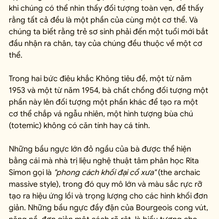
khi chúng có thể nhìn thấy đối tượng toàn vẹn, để thấy 
rằng tất cả đều là một phần của cùng một cơ thể. Và 
chúng ta biết rằng trẻ sơ sinh phải đến một tuổi mới bắt 
đầu nhận ra chân, tay của chúng đều thuộc về một cơ 
thể.
Trong hai bức điêu khắc Không tiêu đề, một từ năm 
1953 và một từ năm 1954, bà chất chồng đối tượng một 
phần này lên đối tượng một phần khác để tạo ra một 
cơ thể chắp vá ngẫu nhiên, một hình tượng bùa chú 
(totemic) không có căn tính hay cá tính. 
Những bầu ngực lớn đỏ ngầu của bà được thể hiện 
bằng cái mà nhà trị liệu nghệ thuật tâm phân học Rita 
Simon gọi là 
"phong cách khối đại cổ xưa"
 (the archaic 
massive style), trong đó quy mô lớn và màu sắc rực rỡ 
tạo ra hiệu ứng lồi và trọng lượng cho các hình khối đơn 
giản. Những bầu ngực đầy đặn của Bourgeois cong vút, 