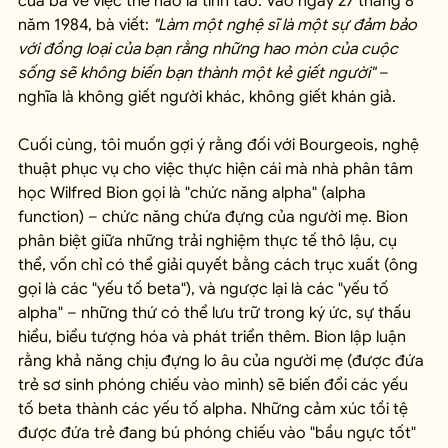
của bà về việc thế nào là tỉnh táo. Vào ngày 27 tháng 8 
năm 1984, bà viết: 
"Làm một nghệ sĩ là một sự đảm bảo 
với đồng loại của bạn rằng những hao mòn của cuộc 
sống sẽ không biến bạn thành một kẻ giết người"
 – 
nghĩa là không giết người khác, không giết khán giả.
Cuối cùng, tôi muốn gợi ý rằng đối với Bourgeois, nghệ 
thuật phục vụ cho việc thực hiện cái mà nhà phân tâm 
học Wilfred Bion gọi là "chức năng alpha" (alpha 
function) – chức năng chứa đựng của người mẹ. Bion 
phân biệt giữa những trải nghiệm thực tế thô lậu, cụ 
thể, vốn chỉ có thể giải quyết bằng cách trục xuất (ông 
gọi là các "yếu tố beta"), và ngược lại là các "yếu tố 
alpha" – những thứ có thể lưu trữ trong ký ức, sự thấu 
hiểu, biểu tượng hóa và phát triển thêm. Bion lập luận 
rằng khả năng chịu đựng lo âu của người mẹ (được đứa 
trẻ sơ sinh phóng chiếu vào mình) sẽ biến đổi các yếu 
tố beta thành các yếu tố alpha. Những cảm xúc tồi tệ 
được đứa trẻ đang bú phóng chiếu vào "bầu ngực tốt" 