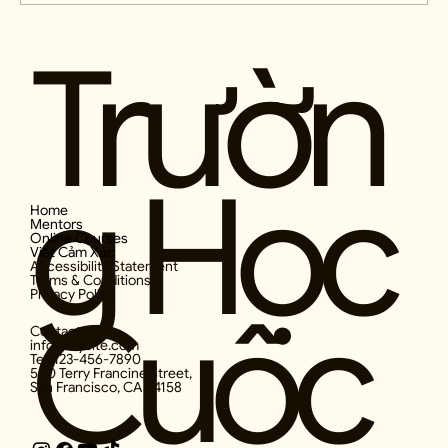
Trườn
Căn Bệnh Tâm Thần Của Phong Trào
Nghệ Thuật Tiên Phong (Avant-Garde)
g Học
Home
Mentors
Online Courses
Viết Cảm Xúc
Accessibility Statement
Terms & Conditions
Privacy Policy
Cuộc
Contact
info@mysite.com
Tel: 123-456-7890
500 Terry Francine Street,
San Francisco, CA 94158