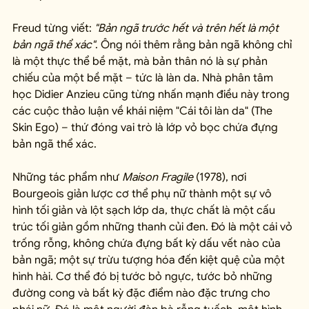
Freud từng viết: 
"Bản ngã trước hết và trên hết là một 
bản ngã thể xác"
. Ông nói thêm rằng bản ngã không chỉ 
là một thực thể bề mặt, mà bản thân nó là sự phản 
chiếu của một bề mặt – tức là làn da. Nhà phân tâm 
học Didier Anzieu cũng từng nhấn mạnh điều này trong 
các cuộc thảo luận về khái niệm "Cái tôi làn da" (The 
Skin Ego) – thứ đóng vai trò là lớp vỏ bọc chứa đựng 
bản ngã thể xác.
Những tác phẩm như 
Maison Fragile
 (1978), nơi 
Bourgeois giản lược cơ thể phụ nữ thành một sự vô 
hình tối giản và lột sạch lớp da, thực chất là một cấu 
trúc tối giản gồm những thanh củi đen. Đó là một cái vỏ 
trống rỗng, không chứa đựng bất kỳ dấu vết nào của 
bản ngã; một sự trừu tượng hóa đến kiệt quệ của một 
hình hài. Cơ thể đó bị tước bỏ ngực, tước bỏ những 
đường cong và bất kỳ đặc điểm nào đặc trưng cho 