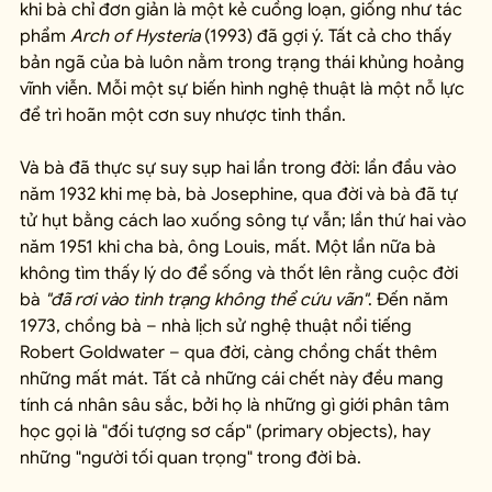
khi bà chỉ đơn giản là một kẻ cuồng loạn, giống như tác 
phẩm 
Arch of Hysteria
 (1993) đã gợi ý. Tất cả cho thấy 
bản ngã của bà luôn nằm trong trạng thái khủng hoảng 
vĩnh viễn. Mỗi một sự biến hình nghệ thuật là một nỗ lực 
để trì hoãn một cơn suy nhược tinh thần.
Và bà đã thực sự suy sụp hai lần trong đời: lần đầu vào 
năm 1932 khi mẹ bà, bà Josephine, qua đời và bà đã tự 
tử hụt bằng cách lao xuống sông tự vẫn; lần thứ hai vào 
năm 1951 khi cha bà, ông Louis, mất. Một lần nữa bà 
không tìm thấy lý do để sống và thốt lên rằng cuộc đời 
bà 
"đã rơi vào tình trạng không thể cứu vãn"
. Đến năm 
1973, chồng bà – nhà lịch sử nghệ thuật nổi tiếng 
Robert Goldwater – qua đời, càng chồng chất thêm 
những mất mát. Tất cả những cái chết này đều mang 
tính cá nhân sâu sắc, bởi họ là những gì giới phân tâm 
học gọi là "đối tượng sơ cấp" (primary objects), hay 
những "người tối quan trọng" trong đời bà.