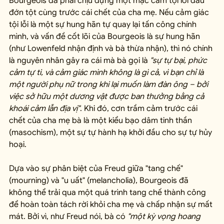
Bourgeois đã phải chịu đựng một mặc cảm tội lỗi đau 
đớn tột cùng trước cái chết của cha mẹ. Nếu cảm giác 
tội lỗi là một sự hung hãn tự quay lại tấn công chính 
mình, và vấn đề cốt lõi của Bourgeois là sự hung hãn 
(như Lowenfeld nhận định và bà thừa nhận), thì nó chính 
là nguyên nhân gây ra cái mà bà gọi là 
"sự tự bại, phức 
cảm tự ti, và cảm giác mình không là gì cả, vì bạn chỉ là 
một người phụ nữ trong khi lại muốn làm đàn ông – bởi 
việc sở hữu một dương vật được ban thưởng bằng cả 
khoái cảm lẫn địa vị"
. Khi đó, cơn trầm cảm trước cái 
chết của cha mẹ bà là một kiểu bạo dâm tinh thần 
(masochism), một sự tự hành hạ khởi đầu cho sự tự hủy 
hoại.
Dựa vào sự phân biệt của Freud giữa "tang chế" 
(mourning) và "u uất" (melancholia), Bourgeois đã 
không thể trải qua một quá trình tang chế thành công 
để hoàn toàn tách rời khỏi cha mẹ và chấp nhận sự mất 
mát. Bởi vì, như Freud nói, bà có 
"một kỳ vọng hoang 