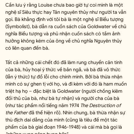
Cần lưu ý rằng Louise chưa bao giờ tự coi mình là một 
nghệ sĩ Siêu thực hay Tân nguyên thủy như người ta vẫn 
gọi. Bà khẳng định với tôi bà là một nghệ sĩ Biểu tượng 
(Symbolist), bà dẫn ra cuốn sách của Goldwater về chủ 
nghĩa Biểu tượng và phủ nhận cuốn sách có tầm ảnh 
hưởng không kém của ông về chủ nghĩa Nguyên thủy 
có liên quan đến bà.
Tất cả những cái chết đó đã làm rung chuyển căn tính 
của bà, hủy hoại ý thức về bản ngã, và bà đã vô thức 
(lẫn ý thức) tự đổ lỗi cho chính mình. Bởi bà thừa nhận 
mình có sự ghen tị với họ, và đi kèm với đó là ham muốn 
triệt hạ họ – đặc biệt là Goldwater (người chồng kiêm 
đối thủ của bà, như bà tự nhận) và người cha của bà 
(như tác phẩm nổi tiếng năm 1974 
The Destruction of 
the Father
 đã thể hiện rõ). Nhìn chung, bà thừa nhận sự 
thù địch dai dẳng của mình (cũng là tiêu đề một tác 
phẩm của bà giai đoạn 1946-1948) và cái mà bà gọi là 