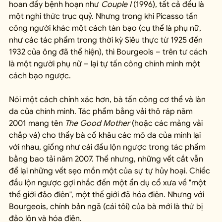
hoan đầy bệnh hoạn như 
Couple I
 (1996), tất cả đều là 
một nghi thức trục quỷ. Nhưng trong khi Picasso tấn 
công người khác một cách tàn bạo (cụ thể là phụ nữ, 
như các tác phẩm trong thời kỳ Siêu thực từ 1925 đến 
1932 của ông đã thể hiện), thì Bourgeois – trên tư cách 
là một người phụ nữ – lại tự tấn công chính mình một 
cách bạo ngược.
Nói một cách chính xác hơn, bà tấn công cơ thể và làn 
da của chính mình. Tác phẩm bằng vải thô ráp năm 
2001 mang tên 
The Good Mother
 (hoặc các mảng vải 
chắp vá) cho thấy bà cố khâu các mô da của mình lại 
với nhau, giống như cái đầu lộn ngược trong tác phẩm 
bằng bao tải năm 2007. Thế nhưng, những vết cắt vẫn 
để lại những vết sẹo mồn một của sự tự hủy hoại. Chiếc 
đầu lộn ngược gợi nhắc đến một ẩn dụ cổ xưa về "một 
thế giới đảo điên", một thế giới đã hóa điên. Nhưng với 
Bourgeois, chính bản ngã (cái tôi) của bà mới là thứ bị 
đảo lộn và hóa điên.