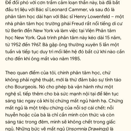
Để đối phó với cơn trầm cảm loạn thần này, bà đã bắt 
đầu trị liệu với Bác sĩ Leonard Cammer, và sau đó là 
phân tâm học dài hạn với Bác sĩ Henry Lowenfeld – một 
nhà phân tâm học trường phái Freud rất nổi tiếng di cư 
từ Berlin đến New York và làm việc tại Viện Phân tâm 
học New York. Quá trình phân tâm này kéo dài 15 năm, 
từ 1952 đến 1967. Bà gặp ông thường xuyên 5 lần một 
tuần và tiếp tục duy trì mối liên hệ đó bất cứ khi nào cần 
cho đến khi ông mất vào năm 1985.
Theo quan điểm của tôi, chính phân tâm học, chứ 
không phải nghệ thuật, mới là thứ đảm bảo sự tỉnh táo 
cho Bourgeois. Nó cho phép bà vận hành như một 
nghệ sĩ, tiếp thêm cho bà sức mạnh nội tại để liên tục 
sáng tác ngay cả khi bị chứng mất ngủ hành hạ. Chứng 
mất ngủ là một triệu chứng của nỗi sợ cái chết: nỗi 
huyễn hoặc của bà là chỉ cần mình còn thức và còn 
sáng tác trong đêm, mình sẽ không chết trong giấc 
ngủ. Những bức vẽ mất ngủ (
Insomnia Drawings
) là 