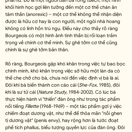
phái nữ. Đó là một người đàn bà rỗng tuếch, một hình 
khối hình học gợi liên tưởng đến một cơ thể chán ăn 
tâm thần (anorexic) – một cơ thể không thể nhận diện 
được là hữu cơ hay là con người, một ngôi nhà hoang 
không có linh hồn trú ngụ. Điều này cho thấy rõ ràng 
Bourgeois có một hình ảnh tinh thần bị rối loạn trầm 
trọng về chính cơ thể mình. Sự ghê tởm cơ thể cũng 
chính là sự ghê tởm bản thân.
Rõ ràng, Bourgeois gặp khó khăn trong việc tự bao bọc 
chính mình, khó khăn trong việc sở hữu một làn da có 
thể che chở cho bà, chưa nói đến việc định vị bà là ai. 
Đôi khi bà biến thành con cáo cái (
She-Fox
, 1985), đôi 
khi là sư tử cái (
Nature Study
, 1984-2002). Có lúc bà 
thực hiện hành vi "thiến" đàn ông như trong tác phẩm 
nổi tiếng 
Fillette
 (1968-1969) – một tác phẩm gợi ý việc 
chiếm đoạt dương vật, như thể để thỏa mãn "nỗi ghen 
tị dương vật" (penis envy), hay rộng hơn là tước đoạt 
phế tích phallus, biểu tượng quyền lực của đàn ông. Đôi 