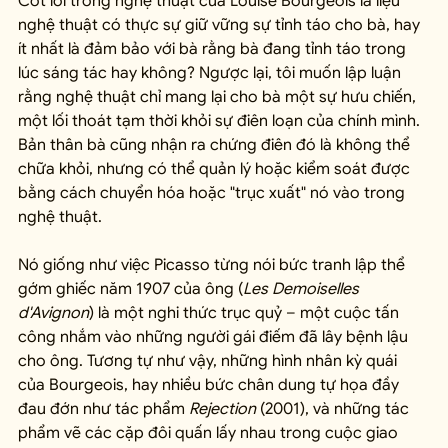
Cốt lõi trong nghệ thuật của Louise Bourgeois là liệu 
nghệ thuật có thực sự giữ vững sự tỉnh táo cho bà, hay 
ít nhất là đảm bảo với bà rằng bà đang tỉnh táo trong 
lúc sáng tác hay không? Ngược lại, tôi muốn lập luận 
rằng nghệ thuật chỉ mang lại cho bà một sự hưu chiến, 
một lối thoát tạm thời khỏi sự điên loạn của chính mình. 
Bản thân bà cũng nhận ra chứng điên đó là không thể 
chữa khỏi, nhưng có thể quản lý hoặc kiểm soát được 
bằng cách chuyển hóa hoặc "trục xuất" nó vào trong 
nghệ thuật.
Nó giống như việc Picasso từng nói bức tranh lập thể 
gớm ghiếc năm 1907 của ông (
Les Demoiselles 
d'Avignon
) là một nghi thức trục quỷ – một cuộc tấn 
công nhắm vào những người gái điếm đã lây bệnh lậu 
cho ông. Tương tự như vậy, những hình nhân kỳ quái 
của Bourgeois, hay nhiều bức chân dung tự họa đầy 
đau đớn như tác phẩm 
Rejection
 (2001), và những tác 
phẩm vẽ các cặp đôi quấn lấy nhau trong cuộc giao 