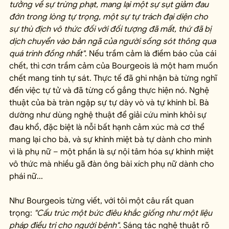
tưởng về sự trừng phạt, mang lại một sự sụt giảm đau 
đớn trong lòng tự trọng, một sự tự trách đại diện cho 
sự thù địch vô thức đối với đối tượng đã mất, thứ đã bị 
dịch chuyển vào bản ngã của người sống sót thông qua 
quá trình đồng nhất"
. Nếu trầm cảm là điềm báo của cái 
chết, thì cơn trầm cảm của Bourgeois là một ham muốn 
chết mang tính tự sát. Thực tế đã ghi nhận bà từng nghĩ 
đến việc tự tử và đã từng cố gắng thực hiện nó. Nghệ 
thuật của bà tràn ngập sự tự dày vò và tự khinh bỉ. Bà 
dường như dùng nghệ thuật để giải cứu mình khỏi sự 
đau khổ, đặc biệt là nỗi bất hạnh cảm xúc mà cơ thể 
mang lại cho bà, và sự khinh miệt bà tự dành cho mình 
vì là phụ nữ – một phần là sự nội tâm hóa sự khinh miệt 
vô thức mà nhiều gã đàn ông bài xích phụ nữ dành cho 
phái nữ...
Như Bourgeois từng viết, với tôi một câu rất quan 
trọng: 
"Cấu trúc một bức điêu khắc giống như một liệu 
pháp điều trị cho người bệnh"
. Sáng tác nghệ thuật rõ 