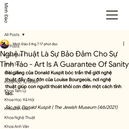
Minh Đào
All Posts
Minh Đào
3 thg 7
17 phút đọc
All Posts
Nghệ Thuật Là Sự Bảo Đảm Cho Sự
Khoa Triết
Tỉnh Táo - Art Is A Guarantee Of Sanity
Khoa Sử
Bài giảng của Donald Kuspit bóc trần thế giới nghệ 
Khoa Văn
thuật đầy đau đớn của Louise Bourgeois, nơi nghệ 
Khoa Học Tự Nhiên
thuật giúp con người thoát khỏi cơn điên một cách tỉnh 
Khoa Tâm Lý
táo.
Khoa Học Xã Hội
Tác giả: Donald Kuspit | The Jewish Museum (4/6/2021)
Khoa Tôn Giáo
Khoa Nghệ Thuật
Khoa Anh Văn