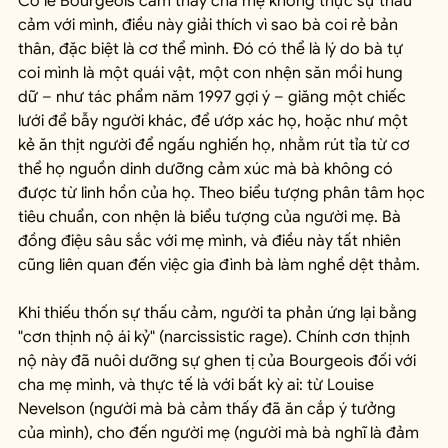
Có lẽ Bourgeois cảm thấy cha mẹ không thực sự thấu 
cảm với mình, điều này giải thích vì sao bà coi rẻ bản 
thân, đặc biệt là cơ thể mình. Đó có thể là lý do bà tự 
coi mình là một quái vật, một con nhện săn mồi hung 
dữ – như tác phẩm năm 1997 gợi ý – giăng một chiếc 
lưới để bẫy người khác, để ướp xác họ, hoặc như một 
kẻ ăn thịt người để ngấu nghiến họ, nhằm rút tỉa từ cơ 
thể họ nguồn dinh dưỡng cảm xúc mà bà không có 
được từ linh hồn của họ. Theo biểu tượng phân tâm học 
tiêu chuẩn, con nhện là biểu tượng của người mẹ. Bà 
đồng điệu sâu sắc với mẹ mình, và điều này tất nhiên 
cũng liên quan đến việc gia đình bà làm nghề dệt thảm.
Khi thiếu thốn sự thấu cảm, người ta phản ứng lại bằng 
"cơn thịnh nộ ái kỷ" (narcissistic rage). Chính cơn thịnh 
nộ này đã nuôi dưỡng sự ghen tị của Bourgeois đối với 
cha mẹ mình, và thực tế là với bất kỳ ai: từ Louise 
Nevelson (người mà bà cảm thấy đã ăn cắp ý tưởng 
của mình), cho đến người mẹ (người mà bà nghĩ là đảm 