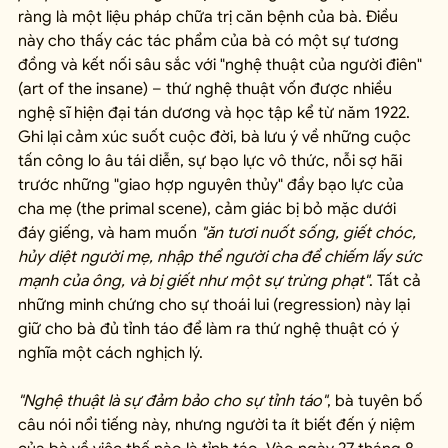
ràng là một liệu pháp chữa trị căn bệnh của bà. Điều 
này cho thấy các tác phẩm của bà có một sự tương 
đồng và kết nối sâu sắc với "nghệ thuật của người điên" 
(art of the insane) – thứ nghệ thuật vốn được nhiều 
nghệ sĩ hiện đại tán dương và học tập kể từ năm 1922. 
Ghi lại cảm xúc suốt cuộc đời, bà lưu ý về những cuộc 
tấn công lo âu tái diễn, sự bạo lực vô thức, nỗi sợ hãi 
trước những "giao hợp nguyên thủy" đầy bạo lực của 
cha mẹ (the primal scene), cảm giác bị bỏ mặc dưới 
đáy giếng, và ham muốn 
"ăn tươi nuốt sống, giết chóc, 
hủy diệt người mẹ, nhập thể người cha để chiếm lấy sức 
mạnh của ông, và bị giết như một sự trừng phạt"
. Tất cả 
những minh chứng cho sự thoái lui (regression) này lại 
giữ cho bà đủ tỉnh táo để làm ra thứ nghệ thuật có ý 
nghĩa một cách nghịch lý.
"Nghệ thuật là sự đảm bảo cho sự tỉnh táo"
, bà tuyên bố 
câu nói nổi tiếng này, nhưng người ta ít biết đến ý niệm 