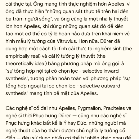
cái thực tại. Ông mang tính thực nghiệm hơn Apelles, vì 
ông đã thực hiện "những quan sát thực tế trên hai đến 
ba trăm người sống", và ông cũng là một nhà lý thuyết 
lớn hơn Apelles, khi dùng những quan sát đó để kiến 
tạo một cơ thể có tỷ lệ hoàn hảo dựa trên khái niệm về 
hình mẫu lý tưởng của Vitruvius. Hơn nữa, Dürer đã 
dung hợp một cách tài tình cái thực tại nghiệm sinh (the 
empirically real) và cái lý tưởng lý thuyết (the 
theoretically ideal) bằng phương pháp mà ông gọi là 
"sự tổng hợp nội tại có chọn lọc - selective inward 
synthesis", tương phản hoàn toàn với phương pháp "sự 
tổng hợp ngoại tại có chọn lọc - selective outward 
synthesis" mang tính bề mặt của Apelles.
Các nghệ sĩ cổ đại như Apelles, Pygmalion, Praxiteles và 
nghệ sĩ thời Phục hưng Dürer — cũng như các nghệ sĩ 
Phục hưng khác bất kể là Ý hay Đức, những người mà 
nghệ thuật của họ thấm đượm chủ nghĩa lý tưởng cổ 
điển — đều sử dụng nhiều cơ thể tự nhiên khác nhau để 