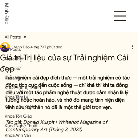
Minh Đào
All Posts
Minh Đào
4 thg 7
17 phút đọc
All Posts
Giá trị Trị liệu của sự Trải nghiệm Cái
Khoa Triết
đẹp
Khoa Sử
Trải nghiệm cái đẹp đích thực — một trải nghiệm có tác 
Khoa Văn
động tích cực đến cuộc sống — chỉ khả thi khi ta đồng 
Khoa Học Tự Nhiên
điệu với một tác phẩm nghệ thuật được cảm nhận là lý 
Khoa Tâm Lý
tưởng hoặc hoàn hảo, và nhờ đó mang tính hiện diện 
Khoa Học Xã Hội
vĩnh cửu, tự thân nó đã là một thế giới trọn vẹn.
Khoa Tôn Giáo
Tác giả: Donald Kuspit | Whitehot Magazine of 
Khoa Nghệ Thuật
Contemporary Art (Tháng 3, 2022)
Khoa Anh Văn