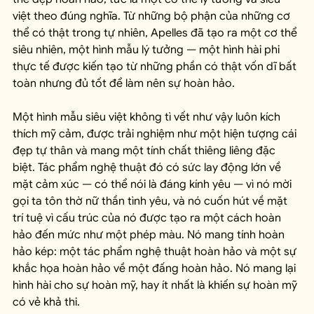
việt theo đúng nghĩa. Từ những bộ phận của những cơ 
thể có thật trong tự nhiên, Apelles đã tạo ra một cơ thể 
siêu nhiên, một hình mẫu lý tưởng — một hình hài phi 
thực tế được kiến tạo từ những phần có thật vốn dĩ bất 
toàn nhưng đủ tốt để làm nên sự hoàn hảo.
Một hình mẫu siêu việt không tì vết như vậy luôn kích 
thích mỹ cảm, được trải nghiệm như một hiện tượng cái 
đẹp tự thân và mang một tính chất thiêng liêng đặc 
biệt. Tác phẩm nghệ thuật đó có sức lay động lớn về 
mặt cảm xúc — có thể nói là đáng kính yêu — vì nó mời 
gọi ta tôn thờ nữ thần tình yêu, và nó cuốn hút về mặt 
trí tuệ vì cấu trúc của nó được tạo ra một cách hoàn 
hảo đến mức như một phép màu. Nó mang tính hoàn 
hảo kép: một tác phẩm nghệ thuật hoàn hảo và một sự 
khắc họa hoàn hảo về một đấng hoàn hảo. Nó mang lại 
hình hài cho sự hoàn mỹ, hay ít nhất là khiến sự hoàn mỹ 
có vẻ khả thi.