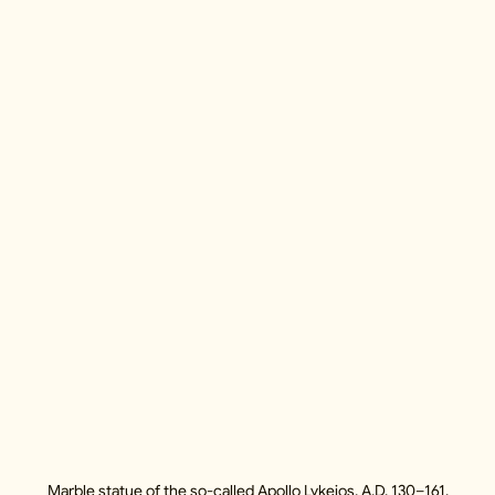
Marble statue of the so-called Apollo Lykeios, A.D. 130–161.