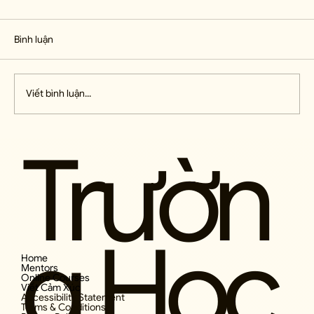
23. Đối Mặt Với Sự Thay Đổi BỞI VÌ CON
NGƯỜI VÀ HOÀN CẢNH SỐNG luôn thay đổi
Bình luận
theo thời gian, hôn nhân mãi là một công trình
không ngừng hoàn thiện. Giống như trái tim
con người, nó chỉ có thể vận hành
Viết bình luận...
Trườn
g Học
Home
Mentors
Online Courses
Viết Cảm Xúc
Accessibility Statement
Terms & Conditions