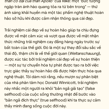
thân cổ đại của thần Apollo"
 của Rilke: một "bức tượng 
ngập tràn ánh hào quang tỏa ra từ bên trong" — thứ 
ánh sáng khải huyền mà một tác phẩm nghệ thuật hoàn 
hảo sở hữu khi được cảm nhận thông qua cái đẹp.
Trải nghiệm cái đẹp về sự hoàn hảo giúp ta chịu đựng 
được về mặt cảm xúc và vượt qua được về mặt nhận 
thức những trải nghiệm cay đắng hàng ngày trước sự 
bất toàn của thế giới. Đó là một sự thay đổi sâu sắc về 
thái độ, thậm chí là về thế giới quan (
Weltanschauung
), 
được xúc tác bởi trải nghiệm cái đẹp về sự hoàn thiện 
— một sự tự chuyển hóa tự phát được tạo ra bởi việc 
trực giác thấy sự hoàn hảo đã được hiện thực hóa qua 
nghệ thuật. Tôi dám nói rằng, nếu mượn sự phân biệt 
của nhà phân tâm học Donald Winnicott, trải nghiệm 
này nhấc một người ra khỏi "bản ngã giả tạo" (false 
selfhood) của cuộc sống thường nhật để bước vào 
"bản ngã đích thực" (true selfhood) khi ta thực sự cảm 
thấy mình đang sống cuộc đời này.