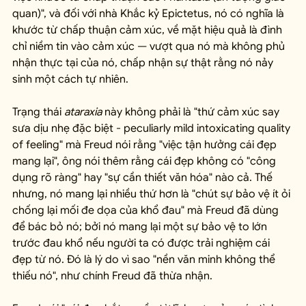
quan)", và đối với nhà Khắc kỷ Epictetus, nó có nghĩa là 
khước từ chấp thuận cảm xúc, về mặt hiệu quả là đình 
chỉ niềm tin vào cảm xúc — vượt qua nó mà không phủ 
nhận thực tại của nó, chấp nhận sự thật rằng nó nảy 
sinh một cách tự nhiên.
Trạng thái 
ataraxia
 này không phải là "thứ cảm xúc say 
sưa dịu nhẹ đặc biệt - peculiarly mild intoxicating quality 
of feeling" mà Freud nói rằng "việc tận hưởng cái đẹp 
mang lại", ông nói thêm rằng cái đẹp không có "công 
dụng rõ ràng" hay "sự cần thiết văn hóa" nào cả. Thế 
nhưng, nó mang lại nhiều thứ hơn là "chút sự bảo vệ ít ỏi 
chống lại mối đe dọa của khổ đau" mà Freud đã dùng 
để bác bỏ nó; bởi nó mang lại một sự bảo vệ to lớn 
trước đau khổ nếu người ta có được trải nghiệm cái 
đẹp từ nó. Đó là lý do vì sao "nền văn minh không thể 
thiếu nó", như chính Freud đã thừa nhận.