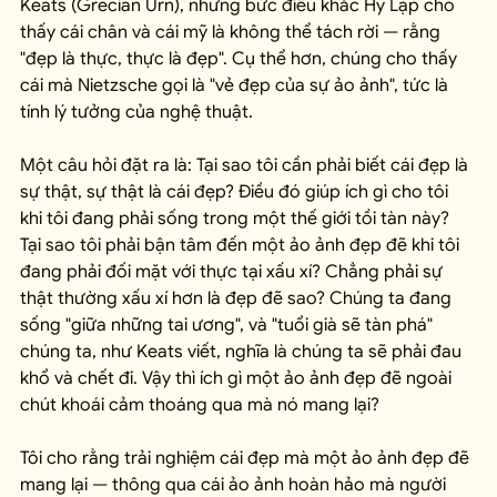
Keats (Grecian Urn), những bức điêu khắc Hy Lạp cho 
thấy cái chân và cái mỹ là không thể tách rời — rằng 
"đẹp là thực, thực là đẹp". Cụ thể hơn, chúng cho thấy 
cái mà Nietzsche gọi là "vẻ đẹp của sự ảo ảnh", tức là 
tính lý tưởng của nghệ thuật.
Một câu hỏi đặt ra là: Tại sao tôi cần phải biết cái đẹp là 
sự thật, sự thật là cái đẹp? Điều đó giúp ích gì cho tôi 
khi tôi đang phải sống trong một thế giới tồi tàn này? 
Tại sao tôi phải bận tâm đến một ảo ảnh đẹp đẽ khi tôi 
đang phải đối mặt với thực tại xấu xí? Chẳng phải sự 
thật thường xấu xí hơn là đẹp đẽ sao? Chúng ta đang 
sống "giữa những tai ương", và "tuổi già sẽ tàn phá" 
chúng ta, như Keats viết, nghĩa là chúng ta sẽ phải đau 
khổ và chết đi. Vậy thì ích gì một ảo ảnh đẹp đẽ ngoài 
chút khoái cảm thoáng qua mà nó mang lại?
Tôi cho rằng trải nghiệm cái đẹp mà một ảo ảnh đẹp đẽ 
mang lại — thông qua cái ảo ảnh hoàn hảo mà người 