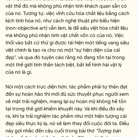
vật thể đó mà không phủ nhận tính khách quan sẵn có 
của nó. Tương tự, việc vĩnh cửu hóa chất liệu bằng cách 
kịch tính hóa nó, như cách nghệ thuật phi-biểu hiện 
(non-objective art) vẫn làm, là để siêu việt hóa chất liệu 
mà không phủ nhận tính vật chất vốn có của nó. Việc 
thổi vào bất cứ thứ gì được tái hiện một tiếng vang siêu 
việt chính là tạo ra cho nó một "sự hiện diện của cái 
đẹp", và qua đó tuyên cáo rằng nó đang tồn tại trong 
một thế giới tinh thần tách biệt, bất kể hình hài vật lý 
của nó là gì.
Nói một cách trực diện hơn, tác phẩm phải tự thân đạt 
đến sự hoàn hảo thì mới đủ sức thuyết phục người xem 
về mặt trải nghiệm, mang lại sự hoàn mỹ không hề tồn 
tại trong thế giới khiếm khuyết này. Và khi điều đó xảy 
ra, khi ta trải nghiệm tác phẩm như một hiện tượng cái 
đẹp siêu thực kỳ lạ, nó sẽ làm thay đổi cuộc đời ta. Điều 
này gợi nhắc đến câu cuối trong bài thơ 
"Tượng bán 