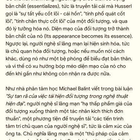
bản chất (essentializes), tức là truyền tải cái mà Husserl 
gọi là "sự tất yếu cốt lõi - cái hồn", "tính phổ quát cốt 
lõi", "tính chân thực cốt lõi" của một đối tượng, và qua 
đó lý tưởng hóa nó. Diện mạo của đối tượng trở thành 
bản chất của nó (Its appearance becomes its essence). 
Ngược lại, người nghệ sĩ lãng mạn lại hiện sinh hóa, tức 
là chủ quan hóa đối tượng, hoặc nếu muốn nói cách 
khác, dùng nó như một bệ phóng để biểu đạt bản thân, 
và vì thế có xu hướng bóp méo diện mạo của nó cho 
đến khi gần như không còn nhận ra được nữa.
Như nhà phân tâm học Michael Balint viết trong bài luận 
"Sự tan rã của việc tái hiện đối tượng trong nghệ thuật 
hiện đại"
, người nghệ sĩ lãng mạn "hạ thấp phẩm giá của 
đối tượng xuống thành một tác nhân kích thích đơn 
thuần", một phương tiện để truyền tải "các tiến trình 
tâm trí chủ quan của người nghệ sĩ", tức là cảm xúc của 
ông ta. Chủ nghĩa lãng mạn là một "thủ pháp của cảm 