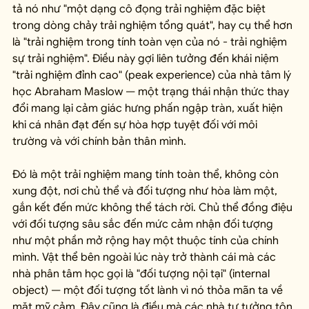
tả nó như "một dạng cô đọng trải nghiệm đặc biệt 
trong dòng chảy trải nghiệm tổng quát", hay cụ thể hơn 
là "trải nghiệm trong tính toàn vẹn của nó - trải nghiệm 
sự trải nghiệm". Điều này gợi liên tưởng đến khái niệm 
"trải nghiệm đỉnh cao" (peak experience) của nhà tâm lý 
học Abraham Maslow — một trạng thái nhận thức thay 
đổi mang lại cảm giác hưng phấn ngập tràn, xuất hiện 
khi cá nhân đạt đến sự hòa hợp tuyệt đối với môi 
trường và với chính bản thân mình.
Đó là một trải nghiệm mang tính toàn thể, không còn 
xung đột, nơi chủ thể và đối tượng như hòa làm một, 
gắn kết đến mức không thể tách rời. Chủ thể đồng điệu 
với đối tượng sâu sắc đến mức cảm nhận đối tượng 
như một phần mở rộng hay một thuộc tính của chính 
mình. Vật thể bên ngoài lúc này trở thành cái mà các 
nhà phân tâm học gọi là "đối tượng nội tại" (internal 
object) — một đối tượng tốt lành vì nó thỏa mãn ta về 
mặt mỹ cảm. Đây cũng là điều mà các nhà tư tưởng tôn 