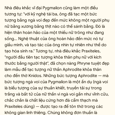
Nhà điêu khắc vĩ đại Pygmalion cũng làm một điều 
tương tự: "với kỹ nghệ tài ba, ông đã tạc một bức 
tượng bằng ngà voi đẹp đến mức không một người phụ 
nữ bằng xương bằng thịt nào có thể sánh bằng. Đó là 
hiện thân hoàn hảo của một thiếu nữ trông như đang 
sống... Nghệ thuật của ông hoàn hảo đến mức nó tự 
giấu mình, và tạo tác của ông nhìn tự nhiên như thể do 
tạo hóa sinh ra." Tương tự, nhà điêu khắc Praxiteles, 
"người đầu tiên tạc tượng khỏa thân phụ nữ với kích 
thước bằng người thật", đã chọn nàng Phryne tuyệt đẹp 
làm mẫu để tạc tượng nữ thần Aphrodite khỏa thân 
cho đền thờ Knidos. Những bức tượng Aphrodite — mà 
bức tượng ngà voi của Pygmalion là một ẩn dụ (ngà voi 
là biểu tượng của sự thuần khiết, truyền tải sự trong 
trắng và bất tử của nữ thần vì ngà voi gần như vĩnh cửu, 
chắc chắn là chất liệu cứng hơn đá cẩm thạch mà 
Praxiteles dùng) — được tạo ra để tôn thờ trong các 
không gian linh thiêng. Chúng không đơn thuần là 