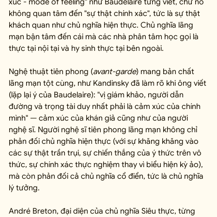
xúc - mode of feeling" như Baudelaire từng viết, chứ nó 
không quan tâm đến "sự thật chính xác", tức là sự thật 
khách quan như chủ nghĩa hiện thực. Chủ nghĩa lãng 
mạn bận tâm đến cái mà các nhà phân tâm học gọi là 
thực tại nội tại và hy sinh thực tại bên ngoài.
Nghệ thuật tiên phong (
avant-garde
) mang bản chất 
lãng mạn tột cùng, như Kandinsky đã làm rõ khi ông viết 
(lặp lại ý của Baudelaire): "vị giám khảo, người dẫn 
đường và trọng tài duy nhất phải là cảm xúc của chính 
mình" — cảm xúc của khán giả cũng như của người 
nghệ sĩ. Người nghệ sĩ tiên phong lãng mạn không chỉ 
phản đối chủ nghĩa hiện thực (với sự khăng khăng vào 
các sự thật trần trụi, sự chiến thắng của ý thức trên vô 
thức, sự chính xác thực nghiệm thay vì biểu hiện kỳ ảo), 
mà còn phản đối cả chủ nghĩa cổ điển, tức là chủ nghĩa 
lý tưởng.
André Breton, đại diện của chủ nghĩa Siêu thực, từng 