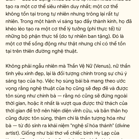
tạo ra một cơ thể siêu nhiên duy nhất; một cơ thể 
không tồn tại trong tự nhiên nhưng trông lại rất tự 
nhiên. Trong một hành vi sáng tạo đầy thành kính, họ đã 
khéo léo tạo ra một cơ thể lý tưởng (phi thực tế) từ 
những bộ phận thực tế (do tự nhiên ban tặng). Đó là 
một cơ thể sống động như thật nhưng chỉ có thể tồn 
tại trên thiên đường nghệ thuật.
Không phải ngẫu nhiên mà Thần Vệ Nữ (Venus), nữ thần 
tình yêu xinh đẹp, lại là đối tượng chính trong sự chú ý 
sáng tạo của họ. Việc họ sùng bái bà mang theo ước 
vọng rằng nghệ thuật của họ cũng sẽ đẹp đẽ và được 
tôn sùng như chính bà — rằng nó cũng sẽ đứng ngoài 
thời gian, hoặc ít nhất là vượt qua được thử thách của 
thời gian để trở nên hiện diện vĩnh cửu, và bản thân họ 
cũng được tôn sùng, thậm chí là thần tượng hóa như 
bà — từ đó sinh ra khái niệm "nghệ sĩ hóa thánh" (divine 
artist). Giống như bài thơ về chiếc bình Hy Lạp của 