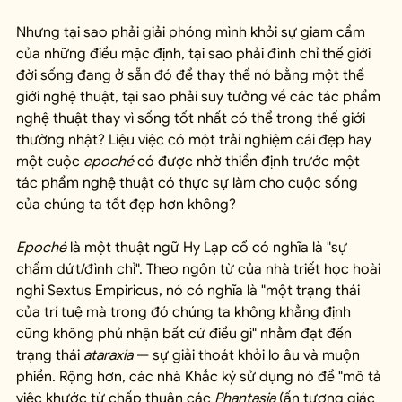
Nhưng tại sao phải giải phóng mình khỏi sự giam cầm 
của những điều mặc định, tại sao phải đình chỉ thế giới 
đời sống đang ở sẵn đó để thay thế nó bằng một thế 
giới nghệ thuật, tại sao phải suy tưởng về các tác phẩm 
nghệ thuật thay vì sống tốt nhất có thể trong thế giới 
thường nhật? Liệu việc có một trải nghiệm cái đẹp hay 
một cuộc 
epoché
 có được nhờ thiền định trước một 
tác phẩm nghệ thuật có thực sự làm cho cuộc sống 
của chúng ta tốt đẹp hơn không?
Epoché
 là một thuật ngữ Hy Lạp cổ có nghĩa là "sự 
chấm dứt/đình chỉ". Theo ngôn từ của nhà triết học hoài 
nghi Sextus Empiricus, nó có nghĩa là "một trạng thái 
của trí tuệ mà trong đó chúng ta không khẳng định 
cũng không phủ nhận bất cứ điều gì" nhằm đạt đến 
trạng thái 
ataraxia
 — sự giải thoát khỏi lo âu và muộn 
phiền. Rộng hơn, các nhà Khắc kỷ sử dụng nó để "mô tả 
việc khước từ chấp thuận các 
Phantasia
 (ấn tượng giác 