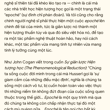
nghệ sĩ thiên tài đã khéo léo tạo ra — chính là cái mà 
các nhà triết học hiện tượng học gọi là một trạng thái 
"epoché" (sự đình chỉ phán đoán). Và tôi cũng cho rằng 
chính người nghệ sĩ phải thực hiện một cuộc 
epoché
 lên 
chính đề tài của mình, tức là giản lược nó thành một 
hiện tượng thuần túy và qua đó siêu việt hóa nó, để tạo 
ra một tác phẩm nghệ thuật hoàn hảo, hay nói cách 
khác, một tác phẩm vừa mang tính tự nhiên vừa mang 
tính lý tưởng cùng một lúc.
Như John Cogan viết trong cuốn 
Sự giản lược Hiện 
tượng học (The Phenomenological Reduction)
: "Chúng 
ta sống cuộc đời mình trong cái mà Husserl gọi là 'sự 
giam cầm của những điều mặc định', nghĩa là chúng ta 
sống một cách vô tư, bị cuốn hoàn toàn vào việc thực 
thi những niềm tin không đứt đoạn của cuộc sống quen 
thuộc trong thế giới... 
Epoché
 là một quy trình mà qua 
đó chúng ta không còn chấp nhận thực tại đó một 
cách mù quáng nữa... 
Epoché
 là tên gọi cho bất kỳ 