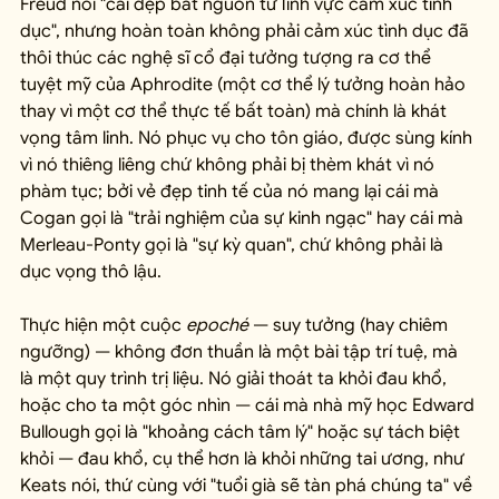
Freud nói "cái đẹp bắt nguồn từ lĩnh vực cảm xúc tình 
dục", nhưng hoàn toàn không phải cảm xúc tình dục đã 
thôi thúc các nghệ sĩ cổ đại tưởng tượng ra cơ thể 
tuyệt mỹ của Aphrodite (một cơ thể lý tưởng hoàn hảo 
thay vì một cơ thể thực tế bất toàn) mà chính là khát 
vọng tâm linh. Nó phục vụ cho tôn giáo, được sùng kính 
vì nó thiêng liêng chứ không phải bị thèm khát vì nó 
phàm tục; bởi vẻ đẹp tinh tế của nó mang lại cái mà 
Cogan gọi là "trải nghiệm của sự kinh ngạc" hay cái mà 
Merleau-Ponty gọi là "sự kỳ quan", chứ không phải là 
dục vọng thô lậu.
Thực hiện một cuộc 
epoché
 — suy tưởng (hay chiêm 
ngưỡng) — không đơn thuần là một bài tập trí tuệ, mà 
là một quy trình trị liệu. Nó giải thoát ta khỏi đau khổ, 
hoặc cho ta một góc nhìn — cái mà nhà mỹ học Edward 
Bullough gọi là "khoảng cách tâm lý" hoặc sự tách biệt 
khỏi — đau khổ, cụ thể hơn là khỏi những tai ương, như 
Keats nói, thứ cùng với "tuổi già sẽ tàn phá chúng ta" về 