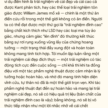
ví dụ điển hình là trải nghiệm về cái đẹp và cái cao cả 
được Kant phân tích, hay các thể loại trải nghiệm tôn 
giáo được William James mổ xẻ — chính là một thứ ân 
điển cứu rỗi trong một thế giới không có ân điển. Người 
ta có thể đạt được một thứ gọi là "trải nghiệm đỉnh cao" 
bằng chất kích thích như LSD hay các loại ma túy ảo 
giác, nhưng cảm giác "lên đỉnh" đó thường kết thúc 
bằng sự rơi rụng xuống vũng lầy của chứng hoang 
tưởng — một trạng thái đầy xung đột và hoàn toàn 
không mang tính tích hợp. Tôi muốn lập luận rằng một 
trải nghiệm cái đẹp đích thực — một trải nghiệm có tác 
động tích cực đến cuộc sống — chỉ khả thi khi ta đồng 
điệu với một tác phẩm nghệ thuật được cảm nhận là lý 
tưởng hoặc hoàn hảo, và nhờ đó mang tính hiện diện 
vĩnh cửu, tự thân nó đã là một thế giới trọn vẹn. Khi tác 
phẩm nghệ thuật đạt đến sự hoàn hảo và mang lại trải 
nghiệm cái đẹp, nó sẽ có hiệu quả trị liệu (bản chất của 
trải nghiệm đỉnh cao là vậy); bằng không, nó sẽ bị vô 
thức tiếp nhận như một lời nhắc nhở về cái chết 