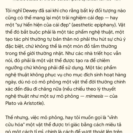
Tôi nghĩ Dewey đã sai khi cho rằng bất kỳ đối tượng nào 
cũng có thể mang lại một trải nghiệm cái đẹp — hay 
một "sự hiển hiện của cái đẹp" (aesthetic epiphany). Vật 
thể đó bắt buộc phải là một tác phẩm nghệ thuật, một 
tạo tác phi thường tự bản thân nó phải thu hút sự chú ý 
đặc biệt, chứ không thể là một món đồ tầm thường 
trong thế giới thường nhật. Như các nhà triết học vẫn 
nói, đó phải là một vật thể được tạo ra để chiêm 
ngưỡng chứ không phải để sử dụng. Một tác phẩm 
nghệ thuật không phục vụ cho mục đích sinh hoạt hàng 
ngày, dù nó có mô phỏng một vật thể đời thường chính 
xác đến đâu đi chăng nữa (nếu chiếu theo lý thuyết 
nghệ thuật như một sự mô phỏng — 
mimesis
 — của 
Plato và Aristotle).
Thế nhưng, việc mô phỏng, hay tôi muốn gọi là "vĩnh 
cửu hóa" một vật thể được tri giác bằng cách miêu tả 
nó một cách tỉ mỉ, chính là cách để vượt thoát lên trên 