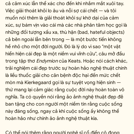
cả cảm xúc lẫn thể xác cho đến khi nhắm mắt xuôi tay. 
Việc giải thoát khỏi lo âu và nỗi sợ cái chết — và tôi 
muốn nói thêm là giải thoát khỏi sự khờ dại của cảm 
xúc, sự bám vịn vào cái mà các nhà phân tâm học gọi là 
những đối tượng xấu xa, thù hận (bad, hateful objects) 
cả bên ngoài lẫn bên trong — là một bước tiến không 
hề nhỏ cho một đời người. Đó là lý do vì sao "một vật 
hiển hiện cái đẹp là một niềm vui vĩnh cửu", câu mở đầu 
trong tập thơ 
Endymion
 của Keats. Hoặc nói cách khác, 
trải nghiệm cái đẹp trước sự hoàn hảo nghệ thuật chính 
là liều thuốc giải cho căn bệnh độc hại đến mức chết 
mòn mà Kierkegaard gọi là sự tuyệt vọng hiện sinh — 
thứ mang lại cảm giác rằng cuộc đời này hoàn toàn vô 
nghĩa. Ta có quyền nói rằng ảo ảnh nghệ thuật đẹp đẽ 
ban tặng cho con người một niềm tin rằng cuộc sống 
này đáng sống, ngay cả khi cuộc sống ấy không thể 
hoàn hảo như chính ảo ảnh nghệ thuật kia.
Có thể nói thêm rằng người nghệ sĩ cổ điển cô đọng 