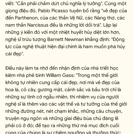
viết: "Cần phải chấm dứt chủ nghĩa lý tưởng". Cùng một 
giọng điệu đó, Pablo Picasso tuyên bố rằng "vẻ đẹp của 
đền Parthenon, của các thần Vệ Nữ, các Nàng thơ, các 
nam thần Narcissus đều là những lời dối trá". Lặp lại 
những ý kiến đó với một nhiệt huyết hủy diệt lớn hơn, 
nghệ sĩ trừu tượng Barnett Newman khẳng định: "Động 
lực của nghệ thuật hiện đại chính là ham muốn phá hủy 
cái đẹp".
Điều này làm ta nhớ đến nhận định của nhà triết học 
kiêm nhà phê bình William Gass: "Trong một thế giới 
không tự nhiên cung cấp cái đẹp, nơi mà vẻ đẹp của 
hoa lá, cỏ cây, gương mặt, cảnh sắc và bầu trời chỉ là 
những sự tình cờ ngẫu nhiên, thì nhiệm vụ của người 
nghệ sĩ là thêm vào các vật thể và tư tưởng của thế giới 
những đường nét, nét chạm khắc, những câu chuyện, 
truyện ngụ ngôn và những giai điệu bùa chú đáng lẽ 
phải có ở đó; để tạo ra những thứ mà mục đích cuối 
cùng của chúng là sự chiêm ngưỡng và thưởng thức; 