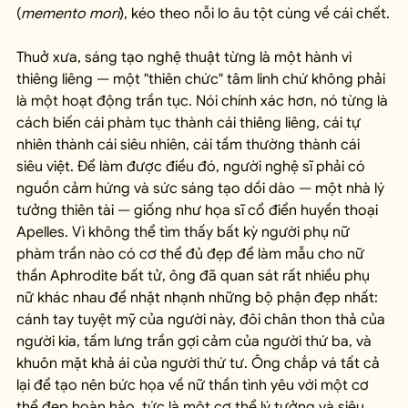
(
memento mori
), kéo theo nỗi lo âu tột cùng về cái chết.
Thuở xưa, sáng tạo nghệ thuật từng là một hành vi 
thiêng liêng — một "thiên chức" tâm linh chứ không phải 
là một hoạt động trần tục. Nói chính xác hơn, nó từng là 
cách biến cái phàm tục thành cái thiêng liêng, cái tự 
nhiên thành cái siêu nhiên, cái tầm thường thành cái 
siêu việt. Để làm được điều đó, người nghệ sĩ phải có 
nguồn cảm hứng và sức sáng tạo dồi dào — một nhà lý 
tưởng thiên tài — giống như họa sĩ cổ điển huyền thoại 
Apelles. Vì không thể tìm thấy bất kỳ người phụ nữ 
phàm trần nào có cơ thể đủ đẹp để làm mẫu cho nữ 
thần Aphrodite bất tử, ông đã quan sát rất nhiều phụ 
nữ khác nhau để nhặt nhạnh những bộ phận đẹp nhất: 
cánh tay tuyệt mỹ của người này, đôi chân thon thả của 
người kia, tấm lưng trần gợi cảm của người thứ ba, và 
khuôn mặt khả ái của người thứ tư. Ông chắp vá tất cả 
lại để tạo nên bức họa về nữ thần tình yêu với một cơ 
thể đẹp hoàn hảo, tức là một cơ thể lý tưởng và siêu 