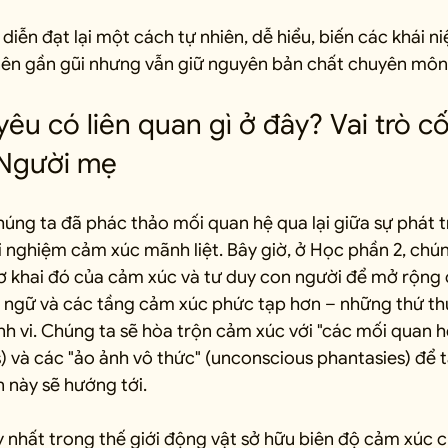
 diễn đạt lại một cách tự nhiên, dễ hiểu, biến các khái 
nên gần gũi nhưng vẫn giữ nguyên bản chất chuyên môn
yêu có liên quan gì ở đây? Vai trò cốt
 Người mẹ
úng ta đã phác thảo mối quan hệ qua lại giữa sự phát t
 nghiệm cảm xúc mãnh liệt. Bây giờ, ở Học phần 2, chúng
khai đó của cảm xúc và tư duy con người để mở rộng 
n ngữ và các tầng cảm xúc phức tạp hơn – những thứ th
inh vi. Chúng ta sẽ hòa trộn cảm xúc với "các mối quan h
s) và các "ảo ảnh vô thức" (unconscious phantasies) để 
 này sẽ hướng tới.
y nhất trong thế giới động vật sở hữu biên độ cảm xúc c