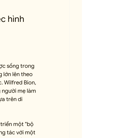
ệc hình 
ược sống trong 
 lớn lên theo 
. Wilfred Bion, 
g người mẹ làm 
a trên di 
 triển một "bộ 
ng tác với một 