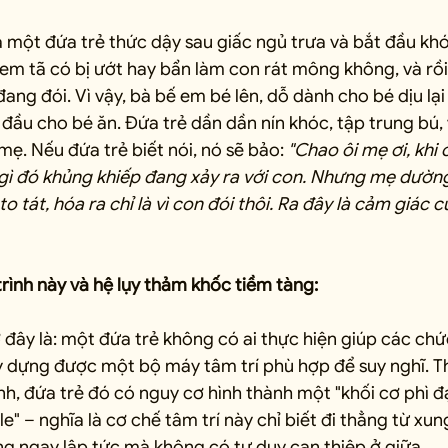
à một đứa trẻ thức dậy sau giấc ngủ trưa và bắt đầu kh
em tã có bị ướt hay bẩn làm con rát mông không, và rồi
ang đói. Vì vậy, bà bế em bé lên, dỗ dành cho bé dịu lại
t đầu cho bé ăn. Đứa trẻ dần dần nín khóc, tập trung bú, 
n mẹ. Nếu đứa trẻ biết nói, nó sẽ bảo: 
"Chao ôi mẹ ơi, khi 
 gì đó khủng khiếp đang xảy ra với con. Nhưng mẹ dườn
to tát, hóa ra chỉ là vì con đói thôi. Ra đây là cảm giác c
 trình này và hệ lụy thảm khốc tiềm tàng:
 đây là: một đứa trẻ không có ai thực hiện giúp các chứ
y dựng được một bộ máy tâm trí phù hợp để suy nghĩ. Th
h, đứa trẻ đó có nguy cơ hình thành một "khối cơ phì đạ
" – nghĩa là cơ chế tâm trí này chỉ biết đi thẳng từ xun
ng ngay lập tức mà không có tư duy can thiệp ở giữa.