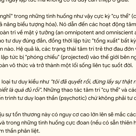
nghĩ" trong những tình huống như vậy cực kỳ "cụ thể" (c
hả năng biểu tượng hóa). Nó dẫn đến các hoạt động tâm 
oàn tri về mặt ý tưởng (an omnipotent and omniscient a
ho tư duy đúng đắn, đồng thời lập tức "tống xuất" bất kỳ
nào. Hệ quả là, các trạng thái tâm trí trẻ thơ đau đớn
p tức bị "phóng chiếu" (projected) vào thế giới bên ng
àn vô thức và trở thành một lối sống liên tục suốt đời.
loại tư duy kiểu như 
"tôi đã quyết rồi, đừng lấy sự thật r
iết là quá đủ rồi"
. Những thao tác tâm trí "cụ thể" và các
n trình tư duy loạn thần (psychotic) chứ không phải tư
ịu sự tổn thương này có nguy cơ cao lớn lên sẽ mắc các 
và trong những tình huống cực đoan (nếu có sẵn thiên h
m thần phân liệt.