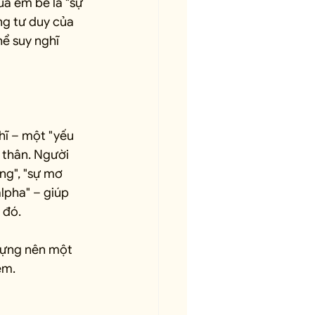
a em bé là "sự 
g tư duy của 
ể suy nghĩ 
hĩ – một "yếu 
 thân. Người 
ng", "sự mơ 
lpha" – giúp 
 đó.
 dựng nên một 
ệm.