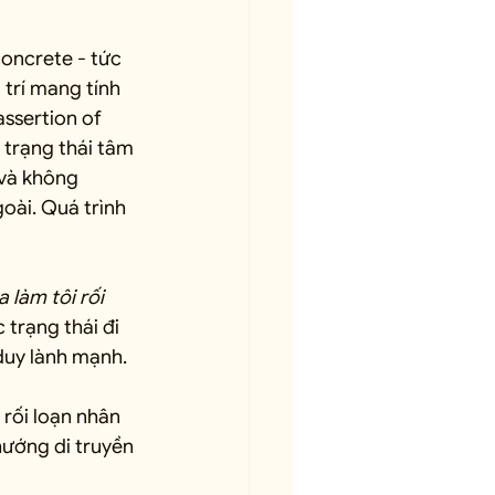
oncrete - tức 
trí mang tính 
ssertion of 
 trạng thái tâm 
 và không 
oài. Quá trình 
a làm tôi rối 
 trạng thái đi 
 duy lành mạnh.
rối loạn nhân 
ướng di truyền 