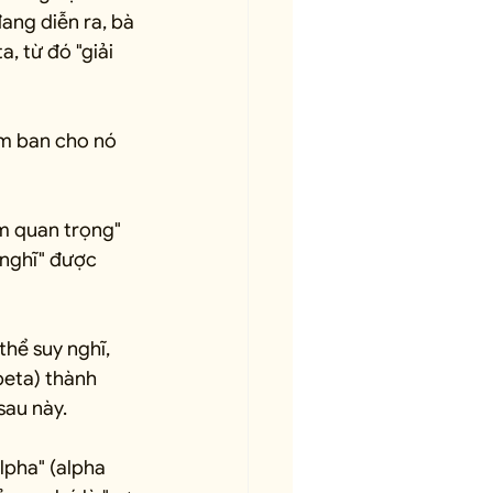
ang diễn ra, bà 
 từ đó "giải 
ằm ban cho nó 
ầm quan trọng" 
 nghĩ" được 
hể suy nghĩ, 
beta) thành 
sau này.
lpha" (alpha 