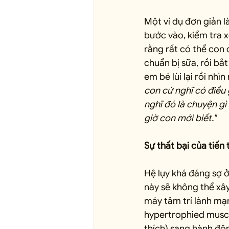
Một ví dụ đơn giản l
bước vào, kiểm tra x
rằng rất có thể con đ
chuẩn bị sữa, rồi bắ
em bé lùi lại rồi nhì
con cứ nghĩ có điều
nghĩ đó là chuyện gì 
giờ con mới biết."
Sự thất bại của tiến
Hệ lụy khá đáng sợ ở
này sẽ không thể xâ
máy tâm trí lành mạn
hypertrophied muscle
thích) sang hành độ