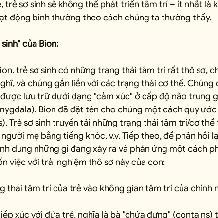
trẻ sơ sinh sẽ không thể phát triển tâm trí – ít nhất là 
ạt động bình thường theo cách chúng ta thường thấy.
 sinh" của Bion:
on, trẻ sơ sinh có những trạng thái tâm trí rất thô sơ, c
ghĩ, và chúng gắn liền với các trạng thái cơ thể. Chúng 
 được lưu trữ dưới dạng "cảm xúc" ở cấp độ não trung g
mygdala). Bion đã đặt tên cho chúng một cách quy ước l
. Trẻ sơ sinh truyền tải những trạng thái tâm trí/cơ thể
người mẹ bằng tiếng khóc, v.v. Tiếp theo, để phản hồi lại
nh dung những gì đang xảy ra và phản ứng một cách ph
ốn việc với trải nghiệm thô sơ này của con:
ng thái tâm trí của trẻ vào không gian tâm trí của chính 
iếp xúc với đứa trẻ, nghĩa là bà "chứa đựng" (contains) 