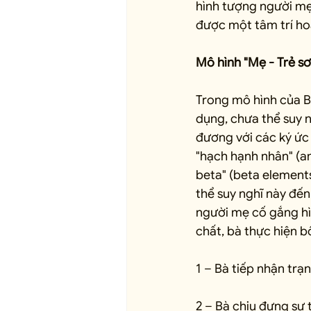
hình tượng người mẹ, 
được một tâm trí ho
Mô hình "Mẹ - Trẻ sơ
Trong mô hình của Bi
dụng, chưa thể suy n
đương với các ký ức
"hạch hạnh nhân" (a
beta" (beta elements)
thể suy nghĩ này đến 
người mẹ cố gắng hì
chất, bà thực hiện b
1 – Bà tiếp nhận trạ
2 – Bà chịu đựng sự t