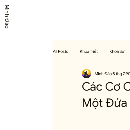
Minh Đào
All Posts
Khoa Triết
Khoa Sử
Minh Đào
5 thg 7
90
Khoa Nghệ Thuật
Khoa Anh Vă
Các Cơ C
Một Đứa 