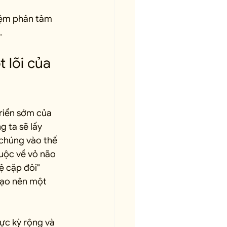
niệm phân tâm 
.
 lõi của 
riển sớm của 
 ta sẽ lấy 
chúng vào thế 
uộc về vỏ não 
ệ cặp đôi" 
tạo nên một 
ực kỳ rộng và 