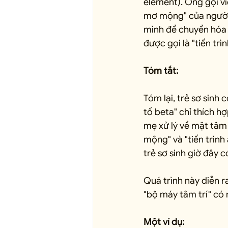
element). Ông gọi vi
mơ mộng" của người 
mình để chuyển hóa m
được gọi là "tiến trì
Tóm tắt:
Tóm lại, trẻ sơ sinh 
tố beta" chỉ thích h
mẹ xử lý về mặt tâm 
mộng" và "tiến trình 
trẻ sơ sinh giờ đây 
Quá trình này diễn r
"bộ máy tâm trí" có 
Một ví dụ: