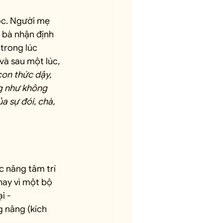
óc. Người mẹ 
 bà nhận định 
 trong lúc 
và sau một lúc, 
con thức dậy, 
g như không 
ủa sự đói, chà, 
c năng tâm trí 
ay vì một bộ 
i - 
g năng (kích 