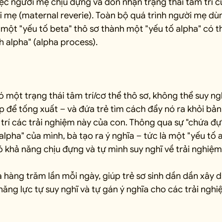
ệc người mẹ chịu đựng và đón nhận trạng thái tâm trí củ
mẹ (maternal reverie). Toàn bộ quá trình người mẹ dùn
ột "yếu tố beta" thô sơ thành một "yếu tố alpha" có th
nh alpha" (alpha process).
có một trạng thái tâm trí/cơ thể thô sơ, không thể suy ng
ợp để tống xuất – và đứa trẻ tìm cách đẩy nó ra khỏi bản
trí các trải nghiệm này của con. Thông qua sự "chứa đự
alpha" của mình, bà tạo ra ý nghĩa – tức là một "yếu tố a
có khả năng chịu đựng và tự mình suy nghĩ về trải nghiệm
a hàng trăm lần mỗi ngày, giúp trẻ sơ sinh dần dần xây
năng lực tự suy nghĩ và tự gán ý nghĩa cho các trải nghi