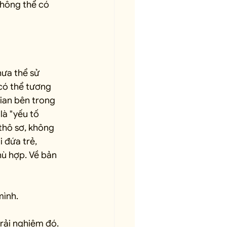
không thể có 
hưa thể sử 
có thể tương 
ian bên trong 
à "yếu tố 
 thô sơ, không 
 đứa trẻ, 
ù hợp. Về bản 
mình.
trải nghiệm đó. 