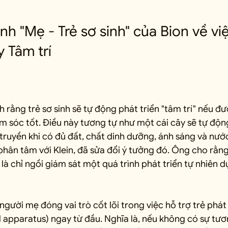
nh "Mẹ - Trẻ sơ sinh" của Bion về vi
 Tâm trí
nh rằng trẻ sơ sinh sẽ tự động phát triển "tâm trí" nếu đ
 sóc tốt. Điều này tương tự như một cái cây sẽ tự động
 truyền khi có đủ đất, chất dinh dưỡng, ánh sáng và nước
phân tâm với Klein, đã sửa đổi ý tưởng đó. Ông cho rằn
là chỉ ngồi giám sát một quá trình phát triển tự nhiên dự
người mẹ đóng vai trò cốt lõi trong việc hỗ trợ trẻ phát
 apparatus) ngay từ đầu. Nghĩa là, nếu không có sự tươ