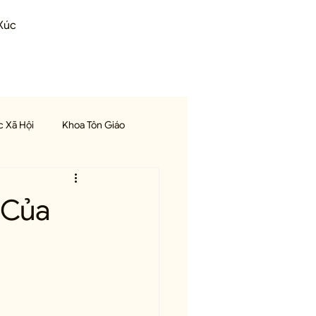
Xúc
 Xã Hội
Khoa Tôn Giáo
Trị Liệu
Học Viết
 Của