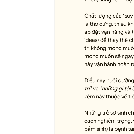
Chất lượng của "suy 
là thô cứng, thiếu k
áp đặt vạn năng và t
ideas) để thay thế c
trí không mong muốn 
mong muốn sẽ ngay lậ
này vận hành hoàn to
Điều này nuôi dưỡng 
trí"
 và 
"những gì tôi b
kèm này thuộc về tiế
Những trẻ sơ sinh ch
cách nghiêm trọng, 
bẩm sinh) là bệnh tâ