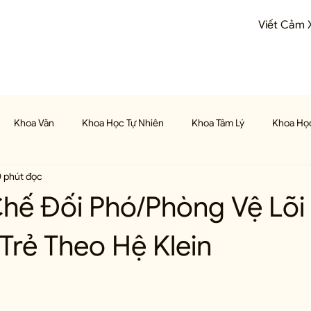
Viết Cảm 
Khoa Văn
Khoa Học Tự Nhiên
Khoa Tâm Lý
Khoa Học
 phút đọc
n
Top Báo
Thùng Sữa
Cảm Xúc
Học Viết
hế Đối Phó/Phòng Vệ Lõi
Trẻ Theo Hệ Klein