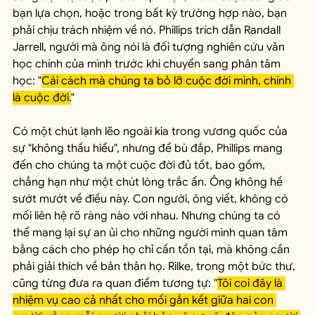
bạn lựa chọn, hoặc trong bất kỳ trường hợp nào, bạn 
phải chịu trách nhiệm về nó. Phillips trích dẫn Randall 
Jarrell, người mà ông nói là đối tượng nghiên cứu văn 
học chính của mình trước khi chuyển sang phân tâm 
học: "
Cái cách mà chúng ta bỏ lỡ cuộc đời mình, chính 
là cuộc đời.
"
Có một chút lạnh lẽo ngoài kia trong vương quốc của 
sự "không thấu hiểu", nhưng để bù đắp, Phillips mang 
đến cho chúng ta một cuộc đời đủ tốt, bao gồm, 
chẳng hạn như một chút lòng trắc ẩn. Ông không hề 
sướt mướt về điều này. Con người, ông viết, không có 
mối liên hệ rõ ràng nào với nhau. Nhưng chúng ta có 
thể mang lại sự an ủi cho những người mình quan tâm 
bằng cách cho phép họ chỉ cần tồn tại, mà không cần 
phải giải thích về bản thân họ. Rilke, trong một bức thư, 
cũng từng đưa ra quan điểm tương tự: "
Tôi coi đây là 
nhiệm vụ cao cả nhất cho mối gắn kết giữa hai con 