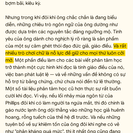
bợm bãi, kiêu kỳ.
Nhưng trong khi đôi khi ông chắc chắn là đang biểu 
diễn, những chiêu trò ngôn ngữ của ông dường như 
được dựa trên các nguyên tắc đáng ngưỡng mộ. Tình 
yêu của ông dành cho nghịch lý rõ ràng là sản phẩm 
của một sự căm ghét thói đạo đức giả, giáo điều. 
Và rất 
nhiều trò chơi chữ là nỗ lực để giữ cho mọi thứ luôn cởi 
mở.
 Một phần điều làm cho các bài viết phân tâm học 
trở thành một cực hình khi đọc là tính giáo điều của nó, 
việc ban phát luật lệ — và về những vấn đề không có sự 
hỗ trợ từ bằng chứng, chứ chưa nói đến từ lẽ thường. 
Một số tài liệu phân tâm học cũ hơn thực sự rất buồn 
cười khi đọc. Vì vậy, nếu lối nhảy múa ngôn từ của 
Phillips đôi khi có làm người ta ngứa mắt, thì đó chính là 
gáo nước lạnh ông dội thẳng vào những học giả huênh 
hoang, rỗng tuếch của thế hệ đi trước. Và nếu những 
tuyên bố về sự khiêm tốn của ông đôi khi nghe có vẻ 
như "phản kháng quá mức", thì ít nhất ông cũng đang 