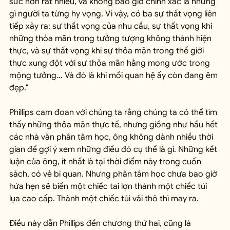
sức hơn rất nhiều, và không bao giờ chính xác là những 
gì người ta từng hy vọng. Vì vậy, có ba sự thất vọng liên 
tiếp xảy ra: sự thất vọng của nhu cầu, sự thất vọng khi 
những thỏa mãn trong tưởng tượng không thành hiện 
thực, và sự thất vọng khi sự thỏa mãn trong thế giới 
thực xung đột với sự thỏa mãn hằng mong ước trong 
mộng tưởng... Và đó là khi mối quan hệ ấy còn đang êm 
đẹp."
Phillips cam đoan với chúng ta rằng chúng ta có thể tìm 
thấy những thỏa mãn thực tế, nhưng giống như hầu hết 
các nhà văn phân tâm học, ông không dành nhiều thời 
gian để gợi ý xem những điều đó cụ thể là gì. Những kết 
luận của ông, ít nhất là tại thời điểm này trong cuốn 
sách, có vẻ bi quan. Nhưng phân tâm học chưa bao giờ 
hứa hẹn sẽ biến một chiếc tai lợn thành một chiếc túi 
lụa cao cấp. Thành một chiếc túi vải thô thì may ra.
Điều này dẫn Phillips đến chương thứ hai, cũng là 