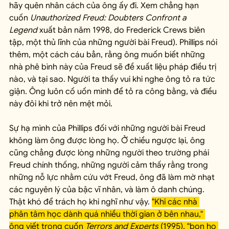
hãy quên nhân cách của ông ấy đi. Xem chẳng hạn 
cuốn 
Unauthorized Freud: Doubters Confront a 
Legend
 xuất bản năm 1998, do Frederick Crews biên 
tập, một thủ lĩnh của những người bài Freud). Phillips nói 
thêm, một cách cáu bẳn, rằng ông muốn biết những 
nhà phê bình này của Freud sẽ đề xuất liệu pháp điều trị 
nào, và tại sao. Người ta thấy vui khi nghe ông tỏ ra tức 
giận. Ông luôn cố uốn mình để tỏ ra công bằng, và điều 
này đôi khi trở nên mệt mỏi.
Sự hạ mình của Phillips đối với những người bài Freud 
không làm ông được lòng họ. Ở chiều ngược lại, ông 
cũng chẳng được lòng những người theo trường phái 
Freud chính thống, những người cảm thấy rằng trong 
những nỗ lực nhằm cứu vớt Freud, ông đã làm mờ nhạt 
các nguyên lý của bậc vĩ nhân, và làm ô danh chúng. 
Thật khó để trách họ khi nghĩ như vậy. 
"Khi các nhà 
phân tâm học dành quá nhiều thời gian ở bên nhau," 
ông viết trong cuốn 
Terrors and Experts
 (1995), "bọn họ 