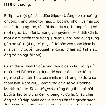
Hill thời thượng.
Phillips là một gã sành điệu (hipster). Ông có xu hướng 
chuộng trang phục tối màu, đi bốt mũi nhọn, và mái tóc 
thì cứ dựng ngược, rối bời theo đủ mọi hướng. Ông có 
một người bạn đời tài năng và quyến rũ — Judith Clark, 
một giám tuyển thời trang. (Trước Clark, ông cũng từng 
gắn bó với một người phụ nữ tài sắc vẹn toàn khác là 
nhà văn nữ quyền Jacqueline Rose. Từ hai mối tình này, 
ông có ba người con).
Quan điểm chính trị của ông thuộc cánh tả. Trong số 
nhiều "tội lỗi" mà ông dùng để hạch sách các đồng 
nghiệp phân tâm học của mình, một trong số đó là sự 
tham lam. Năm 2003, ông từng chia sẻ với Daphne 
Merkin trên tờ 
Times Magazine
 rằng ông thu phí mỗi 
buổi trị liệu từ 0 cho đến khoảng 75 đô la. Chắc chắn 
ông đã bù đắp phần còn lại bằng tiền tác quyền sách. 