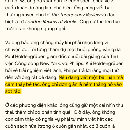
Ở tuổi 58, ông đã xuất bản 17 cuốn sách, chưa kể 7 
cuốn khác do ông làm chủ biên. Ông cũng viết bài 
thường xuyên cho tờ 
The Threepenny Review
 và đặc 
biệt là tờ 
London Review of Books
. Ông cứ thế liên tục 
trước tác không ngừng nghỉ.
Và ông bảo ông chẳng mấy khi phải nhọc lòng vì 
chuyện đó. Tôi từng tham dự một buổi phỏng vấn giữa 
Paul Holdengräber, giám đốc chuỗi bài giảng của Thư 
viện Công cộng New York, với Phillips. Khi Holdengräber 
hỏi về trải nghiệm viết lách, Phillips trả lời rằng mọi thứ 
đến với ông rất dễ dàng. 
Nếu đang viết một bài luận mà 
cảm thấy bế tắc, ông chỉ đơn giản là ném thẳng nó vào 
sọt rác.
Ở các phương diện khác, ông cũng giữ một cái nhìn thư 
thái, thậm chí có phần tinh quái. Giờ đây, ông không 
còn cảm thấy có nghĩa vụ phải tự mình viết hết các 
cuốn sách nữa (trong 6 cuốn gần nhất, có 3 cuốn là 