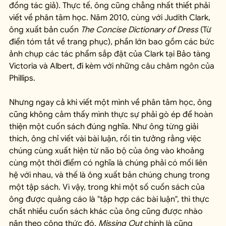
đồng tác giả). Thực tế, ông cũng chẳng nhất thiết phải 
viết về phân tâm học. Năm 2010, cùng với Judith Clark, 
ông xuất bản cuốn 
The Concise Dictionary of Dress
 (Từ 
điển tóm tắt về trang phục), phần lớn bao gồm các bức 
ảnh chụp các tác phẩm sắp đặt của Clark tại Bảo tàng 
Victoria và Albert, đi kèm với những câu châm ngôn của 
Phillips.
Nhưng ngay cả khi viết một mình về phân tâm học, ông 
cũng không cảm thấy mình thực sự phải gò ép để hoàn 
thiện một cuốn sách đúng nghĩa. Như ông từng giải 
thích, ông chỉ viết vài bài luận, rồi tin tưởng rằng việc 
chúng cùng xuất hiện từ não bộ của ông vào khoảng 
cùng một thời điểm có nghĩa là chúng phải có mối liên 
hệ với nhau, và thế là ông xuất bản chúng chung trong 
một tập sách. Vì vậy, trong khi một số cuốn sách của 
ông được quảng cáo là "tập hợp các bài luận", thì thực 
chất nhiều cuốn sách khác của ông cũng được nhào 
nặn theo công thức đó. 
Missing Out
 chính là cũng 