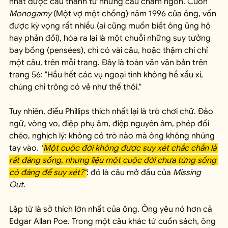
nhất được cấu thành từ những câu châm ngôn. Cuốn 
Monogamy
 (Một vợ một chồng) năm 1996 của ông, vốn 
được kỳ vọng rất nhiều (ai cũng muốn biết ông ủng hộ 
hay phản đối), hóa ra lại là một chuỗi những suy tưởng 
bay bổng (pensées), chỉ có vài câu, hoặc thậm chí chỉ 
một câu, trên mỗi trang. Đây là toàn văn văn bản trên 
trang 56: "Hầu hết các vụ ngoại tình không hề xấu xí, 
chúng chỉ trông có vẻ như thế thôi."
Tuy nhiên, điều Phillips thích nhất lại là trò chơi chữ. Đảo 
ngữ, vòng vo, điệp phụ âm, điệp nguyên âm, phép đối 
chéo, nghịch lý: không có trò nào mà ông không nhúng 
tay vào. 
"
Một cuộc đời không được suy xét chắc chắn là 
rất đáng sống, nhưng liệu một cuộc đời chưa từng sống 
có đáng để suy xét?"
: đó là câu mở đầu của 
Missing 
Out
.
Lặp từ là sở thích lớn nhất của ông. Ông yêu nó hơn cả 
Edgar Allan Poe. Trong một câu khác từ cuốn sách, ông 