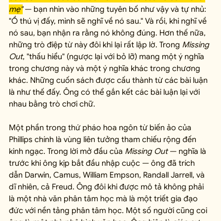
mẹ"
 — bạn nhìn vào những tuyên bố như vậy và tự nhủ: 
"Ồ thú vị đấy, mình sẽ nghĩ về nó sau." Và rồi, khi nghĩ về 
nó sau, bạn nhận ra rằng nó không đúng. Hơn thế nữa, 
những trò điệp từ này đôi khi lại rất lập lờ. Trong 
Missing 
Out
, "thấu hiểu" (ngược lại với bỏ lỡ) mang một ý nghĩa 
trong chương này và một ý nghĩa khác trong chương 
khác. Những cuốn sách được cấu thành từ các bài luận 
là như thế đấy. Ông có thể gắn kết các bài luận lại với 
nhau bằng trò chơi chữ.
Một phần trong thứ pháo hoa ngôn từ biến ảo của 
Phillips chính là vùng liên tưởng tham chiếu rộng đến 
kinh ngạc. Trong lời mở đầu của 
Missing Out
 — nghĩa là 
trước khi ông kịp bắt đầu nhập cuộc — ông đã trích 
dẫn Darwin, Camus, William Empson, Randall Jarrell, và 
dĩ nhiên, cả Freud. Ông đôi khi được mô tả không phải 
là một nhà văn phân tâm học mà là một triết gia đạo 
đức với nền tảng phân tâm học. Một số người cũng coi 