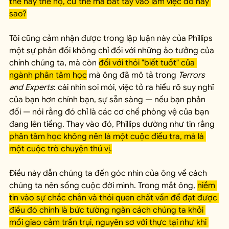
thế này thế nọ, cứ thế mà bắt tay vào làm việc đó hay 
sao?
Tôi cũng cảm nhận được trong lập luận này của Phillips 
một sự phản đối không chỉ đối với những ảo tưởng của 
chính chúng ta, mà còn 
đối với thói "biết tuốt" của 
ngành phân tâm học
 mà ông đã mô tả trong 
Terrors 
and Experts
: cái nhìn soi mói, việc tỏ ra hiểu rõ suy nghĩ 
của bạn hơn chính bạn, sự sẵn sàng — nếu bạn phản 
đối — nói rằng đó chỉ là các cơ chế phòng vệ của bạn 
đang lên tiếng. Thay vào đó, Phillips dường như tin rằng 
phân tâm học không nên là một cuộc điều tra, mà là 
một cuộc trò chuyện thú vị.
Điều này dẫn chúng ta đến góc nhìn của ông về cách 
chúng ta nên sống cuộc đời mình. Trong mắt ông, 
niềm 
tin vào sự chắc chắn và thói quen chất vấn để đạt được 
điều đó chính là bức tường ngăn cách chúng ta khỏi 
mối giao cảm trần trụi, nguyên sơ với thực tại như khi 