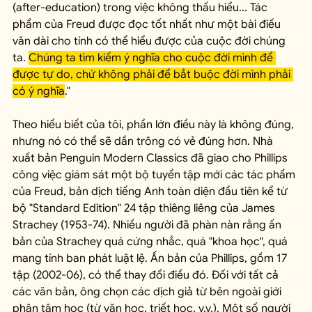
(after-education) trong việc không thấu hiểu... Tác 
phẩm của Freud được đọc tốt nhất như một bài điếu 
văn dài cho tính có thể hiểu được của cuộc đời chúng 
ta. 
Chúng ta tìm kiếm ý nghĩa cho cuộc đời mình để 
được tự do, chứ không phải để bắt buộc đời mình phải 
có ý nghĩa
."
Theo hiểu biết của tôi, phần lớn điều này là không đúng, 
nhưng nó có thể sẽ dần trông có vẻ đúng hơn. Nhà 
xuất bản Penguin Modern Classics đã giao cho Phillips 
công việc giám sát một bộ tuyển tập mới các tác phẩm 
của Freud, bản dịch tiếng Anh toàn diện đầu tiên kể từ 
bộ "Standard Edition" 24 tập thiêng liêng của James 
Strachey (1953-74). Nhiều người đã phàn nàn rằng ấn 
bản của Strachey quá cứng nhắc, quá "khoa học", quá 
mang tính ban phát luật lệ. Ấn bản của Phillips, gồm 17 
tập (2002-06), có thể thay đổi điều đó. Đối với tất cả 
các văn bản, ông chọn các dịch giả từ bên ngoài giới 
phân tâm học (từ văn học, triết học, v.v.). Một số người 