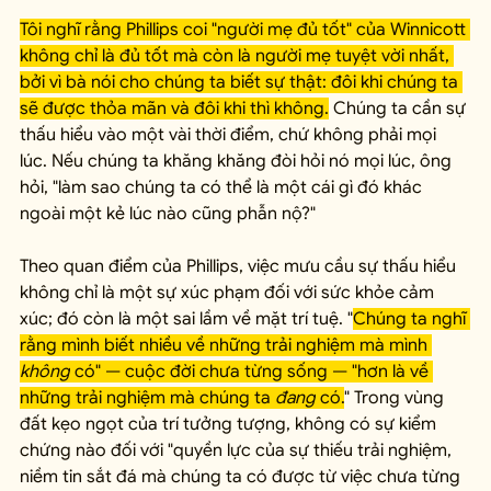
Tôi nghĩ rằng Phillips coi "người mẹ đủ tốt" của Winnicott 
không chỉ là đủ tốt mà còn là người mẹ tuyệt vời nhất, 
bởi vì bà nói cho chúng ta biết sự thật: đôi khi chúng ta 
sẽ được thỏa mãn và đôi khi thì không.
 Chúng ta cần sự 
thấu hiểu vào một vài thời điểm, chứ không phải mọi 
lúc. Nếu chúng ta khăng khăng đòi hỏi nó mọi lúc, ông 
hỏi, "làm sao chúng ta có thể là một cái gì đó khác 
ngoài một kẻ lúc nào cũng phẫn nộ?"
Theo quan điểm của Phillips, việc mưu cầu sự thấu hiểu 
không chỉ là một sự xúc phạm đối với sức khỏe cảm 
xúc; đó còn là một sai lầm về mặt trí tuệ. "
Chúng ta nghĩ 
rằng mình biết nhiều về những trải nghiệm mà mình 
không
 có" — cuộc đời chưa từng sống — "hơn là về 
những trải nghiệm mà chúng ta 
đang
 có.
" Trong vùng 
đất kẹo ngọt của trí tưởng tượng, không có sự kiểm 
chứng nào đối với "quyền lực của sự thiếu trải nghiệm, 
niềm tin sắt đá mà chúng ta có được từ việc chưa từng 