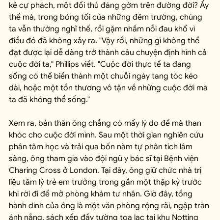
kẻ cự phách, một đối thủ đáng gờm trên đường đời? Ấy 
thế mà, trong bóng tối của những đêm trường, chúng 
ta vẫn thường nghĩ thế, rồi gặm nhấm nỗi đau khổ vì 
điều đó đã không xảy ra. "Vậy rồi, những gì không thể 
đạt được lại dễ dàng trở thành câu chuyện định hình cả 
cuộc đời ta," Phillips viết. "Cuộc đời thực tế ta đang 
sống có thể biến thành một chuỗi ngày tang tóc kéo 
dài, hoặc một tổn thương vô tận về những cuộc đời mà 
ta đã không thể sống."
Xem ra, bản thân ông chẳng có mấy lý do để mà than 
khóc cho cuộc đời mình. Sau một thời gian nghiên cứu 
phân tâm học và trải qua bốn năm tự phân tích lâm 
sàng, ông tham gia vào đội ngũ y bác sĩ tại Bệnh viện 
Charing Cross ở London. Tại đây, ông giữ chức nhà trị 
liệu tâm lý trẻ em trưởng trong gần một thập kỷ trước 
khi rời đi để mở phòng khám tư nhân. Giờ đây, tổng 
hành dinh của ông là một văn phòng rộng rãi, ngập tràn 
ánh nắng, sách xếp đầy tường tọa lạc tại khu Notting 