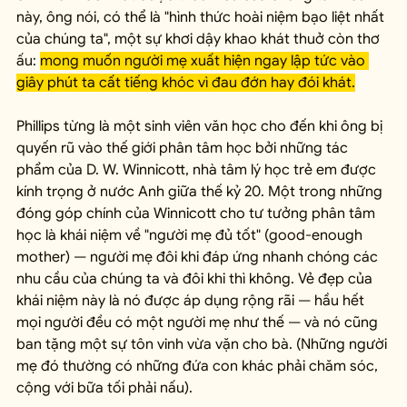
này, ông nói, có thể là "hình thức hoài niệm bạo liệt nhất 
của chúng ta", một sự khơi dậy khao khát thuở còn thơ 
ấu: 
mong muốn người mẹ xuất hiện ngay lập tức vào 
giây phút ta cất tiếng khóc vì đau đớn hay đói khát.
Phillips từng là một sinh viên văn học cho đến khi ông bị 
quyến rũ vào thế giới phân tâm học bởi những tác 
phẩm của D. W. Winnicott, nhà tâm lý học trẻ em được 
kính trọng ở nước Anh giữa thế kỷ 20. Một trong những 
đóng góp chính của Winnicott cho tư tưởng phân tâm 
học là khái niệm về "người mẹ đủ tốt" (good-enough 
mother) — người mẹ đôi khi đáp ứng nhanh chóng các 
nhu cầu của chúng ta và đôi khi thì không. Vẻ đẹp của 
khái niệm này là nó được áp dụng rộng rãi — hầu hết 
mọi người đều có một người mẹ như thế — và nó cũng 
ban tặng một sự tôn vinh vừa vặn cho bà. (Những người 
mẹ đó thường có những đứa con khác phải chăm sóc, 
cộng với bữa tối phải nấu).