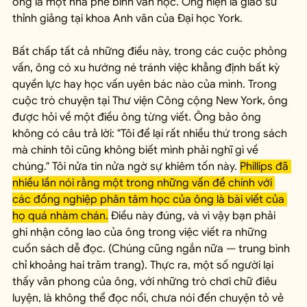
ông là một nhà phê bình văn học. Ông hiện là giáo sư 
thỉnh giảng tại khoa Anh văn của Đại học York.
Bất chấp tất cả những điều này, trong các cuộc phỏng 
vấn, ông có xu hướng né tránh việc khẳng định bất kỳ 
quyền lực hay học vấn uyên bác nào của mình. Trong 
cuộc trò chuyện tại Thư viện Công cộng New York, ông 
được hỏi về một điều ông từng viết. Ông bảo ông 
không có câu trả lời: "Tôi để lại rất nhiều thứ trong sách 
mà chính tôi cũng không biết mình phải nghĩ gì về 
chúng." Tôi nửa tin nửa ngờ sự khiêm tốn này. 
Phillips đã 
nhiều lần nói rằng một trong những vấn đề chính với 
các đồng nghiệp phân tâm học của ông là bài viết của 
họ quá nhàm chán.
 Điều này đúng, và vì vậy bạn phải 
ghi nhận công lao của ông trong việc viết ra những 
cuốn sách dễ đọc. (Chúng cũng ngắn nữa — trung bình 
chỉ khoảng hai trăm trang). Thực ra, một số người lại 
thấy văn phong của ông, với những trò chơi chữ điêu 
luyện, là không thể đọc nổi, chưa nói đến chuyện tỏ vẻ 