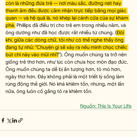
còn là những đứa trẻ — nơi màu sắc, đường nét hay 
thanh âm đều được cảm nhận trực tiếp bằng mọi giác 
quan — và hệ quả là, nó khép lại cánh cửa của sự khám 
phá.
 Phillips đã điều trị cho trẻ em trong nhiều năm, và 
ông dường như đã học được rất nhiều từ chúng. (
Đôi 
khi, giữa các dòng chữ, tôi như có thể nghe thấy ông 
đang tự nhủ: "Chuyện gì sẽ xảy ra nếu mình chọc chiếc 
bút chì này vào mũi nhỉ?
"). Ông muốn chúng ta trở nên 
giống trẻ thơ hơn, như lúc còn chưa học môn đạo đức. 
Ông muốn chúng ta dễ bị ấn tượng hơn, tò mò hơn, 
ngây thơ hơn. Đây không phải là một triết lý sống làm 
rúng động thế giới. Nó khá khiêm tốn, nhưng, một lần 
nữa, ông luôn cố gắng tỏ ra khiêm tốn. 
Nguồn: This Is Your Life