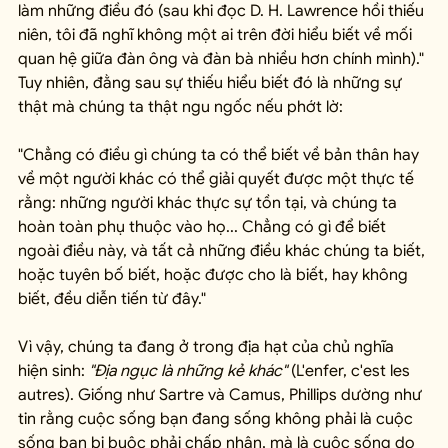
làm những điều đó (sau khi đọc D. H. Lawrence hồi thiếu 
niên, tôi đã nghĩ không một ai trên đời hiểu biết về mối 
quan hệ giữa đàn ông và đàn bà nhiều hơn chính mình)." 
Tuy nhiên, đằng sau sự thiếu hiểu biết đó là những sự 
thật mà chúng ta thật ngu ngốc nếu phớt lờ:
"Chẳng có điều gì chúng ta có thể biết về bản thân hay 
về một người khác có thể giải quyết được một thực tế 
rằng: những người khác thực sự tồn tại, và chúng ta 
hoàn toàn phụ thuộc vào họ... Chẳng có gì để biết 
ngoài điều này, và tất cả những điều khác chúng ta biết, 
hoặc tuyên bố biết, hoặc được cho là biết, hay không 
biết, đều diễn tiến từ đây."
Vì vậy, chúng ta đang ở trong địa hạt của chủ nghĩa 
hiện sinh: 
"Địa ngục là những kẻ khác"
 (L'enfer, c'est les 
autres). Giống như Sartre và Camus, Phillips dường như 
tin rằng cuộc sống bạn đang sống không phải là cuộc 
sống bạn bị buộc phải chấp nhận, mà là cuộc sống do 