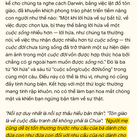
kể cho chúng ta nghe cách Darwin, bằng việc lật đổ tôn 
giáo, đã khuyến khích phong trào phát triển tiềm năng 
con người như thế nào: "Một khi lời hứa về sự bất tử, về 
việc được chọn lựa, bị thay thế bằng lời hứa về một 
cuộc sống
 nhiều hơn — lời hứa, như chúng ta thường 
nói, về việc thu nhận được nhiều hơn từ 
cuộc sống
 — thì 
cuộc đời
 chưa từng sống đã trở thành một sự hiện diện 
ám ảnh trong một 
cuộc đời
 vốn được hợp thức hóa bởi 
chẳng có gì ngoài ham muốn được 
sống
 nó." Đó là ba 
từ "lời hứa" và sáu từ "cuộc sống/cuộc đời/sống" trong 
cùng một câu. Điều này có thể là thú vị, nhưng nó cũng 
đầy tính hùng biện. Kết hợp với một thứ logic thường 
mang tính rập khuôn, nó có thể làm bạn hoa mắt chóng 
mặt và khiến bạn ngừng bận tâm về sự thật.
"Nỗi sợ duy nhất là nỗi sợ thấu hiểu bản thân"
; 
"Tôn giáo 
là về cuộc đấu tranh để không phải là Chúa"
; 
"
Người mẹ 
cũng dễ bị tổn thương trước nhu cầu của bà dành cho 
đứa con như đứa con đối với nhu cầu của nó dành cho 