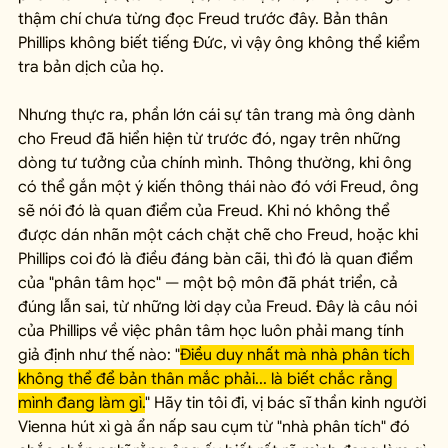
thậm chí chưa từng đọc Freud trước đây. Bản thân 
Phillips không biết tiếng Đức, vì vậy ông không thể kiểm 
tra bản dịch của họ.
Nhưng thực ra, phần lớn cái sự tân trang mà ông dành 
cho Freud đã hiển hiện từ trước đó, ngay trên những 
dòng tư tưởng của chính mình. Thông thường, khi ông 
có thể gắn một ý kiến thông thái nào đó với Freud, ông 
sẽ nói đó là quan điểm của Freud. Khi nó không thể 
được dán nhãn một cách chặt chẽ cho Freud, hoặc khi 
Phillips coi đó là điều đáng bàn cãi, thì đó là quan điểm 
của "phân tâm học" — một bộ môn đã phát triển, cả 
đúng lẫn sai, từ những lời dạy của Freud. Đây là câu nói 
của Phillips về việc phân tâm học luôn phải mang tính 
giả định như thế nào: "
Điều duy nhất mà nhà phân tích 
không thể để bản thân mắc phải... là biết chắc rằng 
mình đang làm gì.
" Hãy tin tôi đi, vị bác sĩ thần kinh người 
Vienna hút xì gà ẩn nấp sau cụm từ "nhà phân tích" đó 