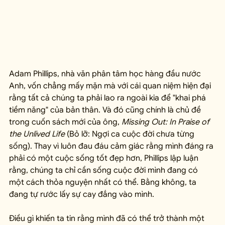
Adam Phillips, nhà văn phân tâm học hàng đầu nước 
Anh, vốn chẳng mấy mặn mà với cái quan niệm hiện đại 
rằng tất cả chúng ta phải lao ra ngoài kia để "khai phá 
tiềm năng" của bản thân. Và đó cũng chính là chủ đề 
trong cuốn sách mới của ông, 
Missing Out: In Praise of 
the Unlived Life
 (Bỏ lỡ: Ngợi ca cuộc đời chưa từng 
sống). Thay vì luôn đau đáu cảm giác rằng mình đáng ra 
phải có một cuộc sống tốt đẹp hơn, Phillips lập luận 
rằng, chúng ta chỉ cần sống cuộc đời mình đang có 
một cách thỏa nguyện nhất có thể. Bằng không, ta 
đang tự rước lấy sự cay đắng vào mình.
Điều gì khiến ta tin rằng mình đã có thể trở thành một 