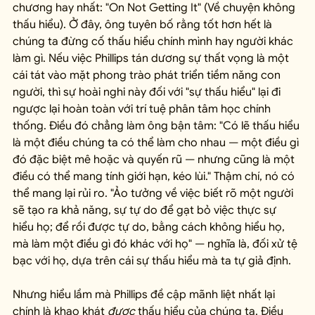
chương hay nhất: "On Not Getting It" (Về chuyện không 
thấu hiểu). Ở đây, ông tuyên bố rằng tốt hơn hết là 
chúng ta đừng cố thấu hiểu chính mình hay người khác 
làm gì. Nếu việc Phillips tán dương sự thất vọng là một 
cái tát vào mặt phong trào phát triển tiềm năng con 
người, thì sự hoài nghi này đối với "sự thấu hiểu" lại đi 
ngược lại hoàn toàn với trí tuệ phân tâm học chính 
thống. Điều đó chẳng làm ông bận tâm: "Có lẽ thấu hiểu 
là một điều chúng ta có thể làm cho nhau — một điều gì 
đó đặc biệt mê hoặc và quyến rũ — nhưng cũng là một 
điều có thể mang tính giới hạn, kéo lùi." Thậm chí, nó có 
thể mang lại rủi ro. "Ảo tưởng về việc biết rõ một người 
sẽ tạo ra khả năng, sự tự do để gạt bỏ việc thực sự 
hiểu họ; để rồi được tự do, bằng cách không hiểu họ, 
mà làm một điều gì đó khác với họ" — nghĩa là, đối xử tệ 
bạc với họ, dựa trên cái sự thấu hiểu mà ta tự giả định.
Nhưng hiểu lầm mà Phillips đề cập mãnh liệt nhất lại 
chính là khao khát 
được
 thấu hiểu của chúng ta. Điều 