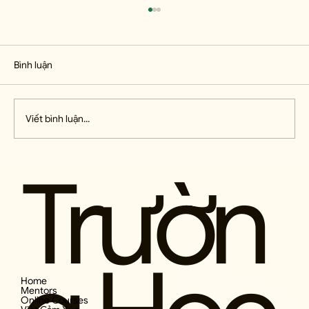
Phần 6
23. Đối Mặt Với Sự Thay Đổi BỞI VÌ CON
NGƯỜI VÀ HOÀN CẢNH SỐNG luôn thay đổi
Bình luận
theo thời gian, hôn nhân mãi là một công trình
không ngừng hoàn thiện. Giống như trái tim
con người, nó chỉ có thể vận hành
Viết bình luận...
Trườn
Home
Mentors
Online Courses