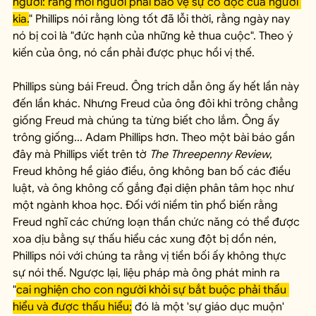
người: rằng mỗi người phải bảo vệ sự cô độc của người 
kia.
" Phillips nói rằng lòng tốt đã lỗi thời, rằng ngày nay 
nó bị coi là "đức hạnh của những kẻ thua cuộc". Theo ý 
kiến của ông, nó cần phải được phục hồi vị thế.
Phillips sùng bái Freud. Ông trích dẫn ông ấy hết lần này 
đến lần khác. Nhưng Freud của ông đôi khi trông chẳng 
giống Freud mà chúng ta từng biết cho lắm. Ông ấy 
trông giống... Adam Phillips hơn. Theo một bài báo gần 
đây mà Phillips viết trên tờ 
The Threepenny Review
, 
Freud không hề giáo điều, ông không ban bố các điều 
luật, và ông không cố gắng đại diện phân tâm học như 
một ngành khoa học. Đối với niềm tin phổ biến rằng 
Freud nghĩ các chứng loạn thần chức năng có thể được 
xoa dịu bằng sự thấu hiểu các xung đột bị dồn nén, 
Phillips nói với chúng ta rằng vị tiền bối ấy không thực 
sự nói thế. Ngược lại, liệu pháp mà ông phát minh ra 
"
cai nghiện cho con người khỏi sự bắt buộc phải thấu 
hiểu và được thấu hiểu;
 đó là một 'sự giáo dục muộn' 