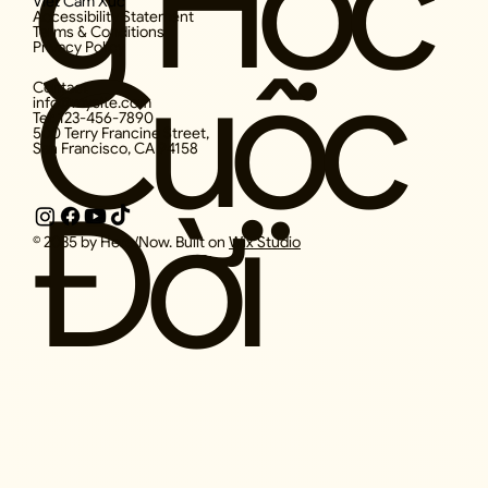
g Học
Viết Cảm Xúc
Accessibility Statement
Terms & Conditions
Privacy Policy
Cuộc
Contact
info@mysite.com
Tel: 123-456-7890
500 Terry Francine Street,
San Francisco, CA 94158
Đời
© 2035 by Here/Now. Built on
Wix Studio