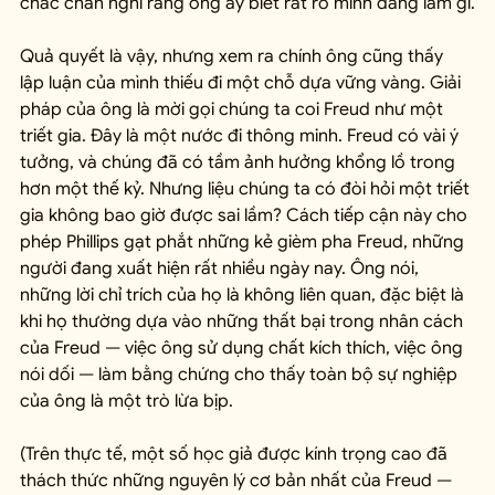
chắc chắn nghĩ rằng ông ấy biết rất rõ mình đang làm gì.
Quả quyết là vậy, nhưng xem ra chính ông cũng thấy 
lập luận của mình thiếu đi một chỗ dựa vững vàng. Giải 
pháp của ông là mời gọi chúng ta coi Freud như một 
triết gia. Đây là một nước đi thông minh. Freud có vài ý 
tưởng, và chúng đã có tầm ảnh hưởng khổng lồ trong 
hơn một thế kỷ. Nhưng liệu chúng ta có đòi hỏi một triết 
gia không bao giờ được sai lầm? Cách tiếp cận này cho 
phép Phillips gạt phắt những kẻ gièm pha Freud, những 
người đang xuất hiện rất nhiều ngày nay. Ông nói, 
những lời chỉ trích của họ là không liên quan, đặc biệt là 
khi họ thường dựa vào những thất bại trong nhân cách 
của Freud — việc ông sử dụng chất kích thích, việc ông 
nói dối — làm bằng chứng cho thấy toàn bộ sự nghiệp 
của ông là một trò lừa bịp.
(Trên thực tế, một số học giả được kính trọng cao đã 
thách thức những nguyên lý cơ bản nhất của Freud — 