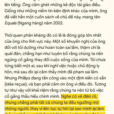
lên tiếng. Ông căm ghét những kẻ độc tài giáo điều. 
Giống như những niềm tin kiên định khác của mình, ông 
đã viết hẳn một cuốn sách về chủ đề này, mang tên 
Equals
 (Ngang hàng) năm 2002.
Thói quen phản kháng đó có lẽ là đóng góp lớn nhất 
của ông cho lĩnh vực này. Một số khuyến nghị của ông 
đối với tôi dường như hoàn toàn sai lầm, thậm chí là 
quái đản, chẳng hạn như tuyên bố rằng chúng ta nên 
ngừng cố gắng thay đổi cuộc sống của mình. Tôi chưa 
từng biết một ai, sau khi nghỉ việc hoặc chủ động ly 
hôn, mà sau đó lại cảm thấy mình đã phạm sai lầm. 
Nhưng Phillips đang tấn công vào một định kiến có sẵn 
(idée reçue), và bạn phải cảm ơn ông vì điều đó. Tương 
tự như vậy với khái niệm rằng chúng ta nên từ bỏ việc 
cố gắng thấu hiểu chính mình. 
Nghe có vẻ điên rồ, 
nhưng chẳng phải tất cả chúng ta đều ngưỡng mộ 
những người, thay vì liên tục tự hỏi tại sao mình lại làm 