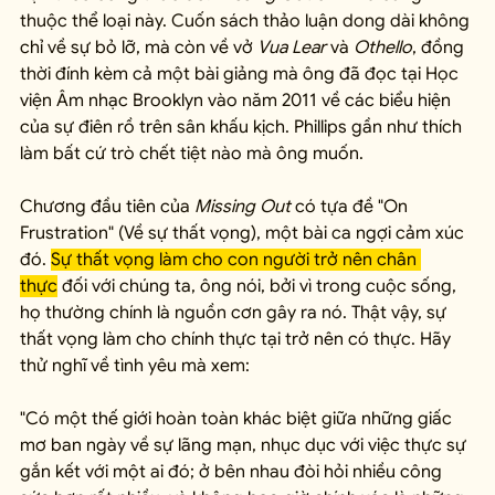
thuộc thể loại này. Cuốn sách thảo luận dong dài không 
chỉ về sự bỏ lỡ, mà còn về vở 
Vua Lear
 và 
Othello
, đồng 
thời đính kèm cả một bài giảng mà ông đã đọc tại Học 
viện Âm nhạc Brooklyn vào năm 2011 về các biểu hiện 
của sự điên rồ trên sân khấu kịch. Phillips gần như thích 
làm bất cứ trò chết tiệt nào mà ông muốn.
Chương đầu tiên của 
Missing Out
 có tựa đề "On 
Frustration" (Về sự thất vọng), một bài ca ngợi cảm xúc 
đó. 
Sự thất vọng làm cho con người trở nên chân 
thực
 đối với chúng ta, ông nói, bởi vì trong cuộc sống, 
họ thường chính là nguồn cơn gây ra nó. Thật vậy, sự 
thất vọng làm cho chính thực tại trở nên có thực. Hãy 
thử nghĩ về tình yêu mà xem:
"Có một thế giới hoàn toàn khác biệt giữa những giấc 
mơ ban ngày về sự lãng mạn, nhục dục với việc thực sự 
gắn kết với một ai đó; ở bên nhau đòi hỏi nhiều công 