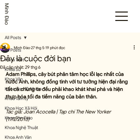
Minh Đào
All Posts
Minh Đào
27 thg 5
19 phút đọc
All Posts
Đây là cuộc đời bạn
Khoa Triết
Đã cập nhật:
29 thg 6
Khoa Sử
Adam Phillips, cây bút phân tâm học lỗi lạc nhất của 
Khoa Văn
nước Anh, không đồng tình với tư tưởng hiện đại rằng 
Khoa Học Tự Nhiên
tất cả chúng ta đều phải khao khát khai phá và hiện 
thực hóa tối đa tiềm năng của bản thân.
Khoa Tâm Lý
Khoa Học Xã Hội
Tác giả: Joan Acocella | Tạp chí The New Yorker 
Khoa Tôn Giáo
(17/2/2013)
Khoa Nghệ Thuật
Khoa Anh Văn