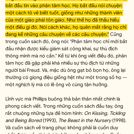
bắt đầu tin vào phân tâm học. Họ bắt đầu nói chuyện 
một cách tỏ vẻ biết tuốt, giống như những thành viên 
của một giáo phái tôn giáo. Như thể họ đã thấu hiểu 
một điều gì đó. Nói cách khác, họ quên mất rằng họ chỉ 
đang kể những câu chuyện về các câu chuyện."
 Cũng 
trong cuốn sách đó, ông nói: "Phân tâm học chỉ mới bắt 
đầu nhận được kiểu giám sát công khai, sự thù địch 
thông minh mà nó cần." Kể từ khi ông viết điều đó, phân 
tâm học đã gặp phải khá nhiều sự thù địch từ những 
người bài Freud. Và, mặc dù ông gạt bỏ bọn họ, ông lại 
thường có giọng điệu giống hệt như một trong số họ — 
một nghịch lý mà có lẽ ông vô cùng tận hưởng.
Lĩnh vực mà Phillips buông thả bản thân nhất chính là 
phong cách viết. Trong những cuốn sách đầu tay, ông 
rất chuộng những tựa đề hóm hỉnh: 
On Kissing, Tickling 
and Being Bored
 (1993), 
The Beast in the Nursery
 (1998). 
Và cuốn sách về trang phục không phải là cuốn duy 