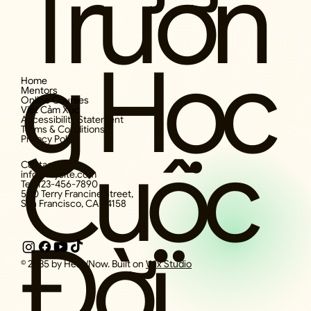
Trườn
g Học
Home
Mentors
Online Courses
Viết Cảm Xúc
Accessibility Statement
Terms & Conditions
Privacy Policy
Cuộc
Contact
info@mysite.com
Tel: 123-456-7890
500 Terry Francine Street,
San Francisco, CA 94158
Đời
© 2035 by Here/Now. Built on
Wix Studio