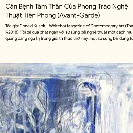
Minh Đào
3 thg 7
78 phút đọc
Căn Bệnh Tâm Thần Của Phong Trào Nghệ
Thuật Tiên Phong (Avant-Garde)
Tác giả: Donald Kuspit - Whitehot Magazine of Contemporary Art (Th
7/2018) "Tôi đã quá phát ngán với sự sùng bái nghệ thuật một cách mù
quáng đang ngự trị trong giới trí thức thời nay, một sự sùng bái dung t
cho hầu hết mọi sự suy đồi về đạo đức lẫn trí tuệ của người nghệ sĩ, m
là anh ta có vẻ đã thành danh. Có một yêu cầu hoàn toàn chính đáng là
trước khi làm một nghệ sĩ thành công, anh ta phải là một con người th
công cái đã, ngay cả khi cái giá phải trả là sự