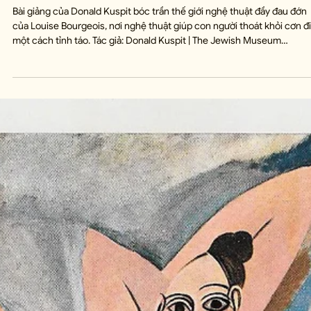
Minh Đào
3 thg 7
17 phút đọc
Nghệ Thuật Là Sự Bảo Đảm Cho Sự Tỉnh Táo
Art Is A Guarantee Of Sanity
Bài giảng của Donald Kuspit bóc trần thế giới nghệ thuật đầy đau đớn
của Louise Bourgeois, nơi nghệ thuật giúp con người thoát khỏi cơn đ
một cách tỉnh táo. Tác giả: Donald Kuspit | The Jewish Museum
(4/6/2021) Hôm nay tôi sẽ bàn về nữ nghệ sĩ Louise Bourgeois. Tiêu đề
bài nói chuyện của tôi là "Lợi ích của nghệ thuật". Theo Louise Bourgeo
"Nghệ thuật là sự đảm bảo cho sự tỉnh táo" – đây chính là phát ngôn c
bản thân bà. Cốt lõi trong nghệ thuật của Louise Bourgeois l