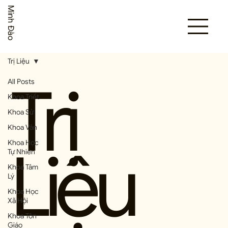
Minh Đào
Trị Liệu
Trị
All Posts
Khoa Triết
Khoa Sử
Khoa Văn
Liệu
Khoa Học
Tự Nhiên
Khoa Tâm
Lý
Khoa Học
Xã Hội
Khoa Tôn
Giáo