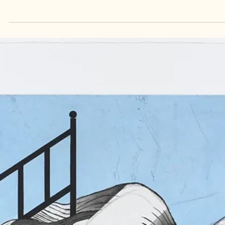
Sự điên rồ và loạn thần không phải là căn bệnh cần chữa trị, mà là cốt l
bắt buộc để các thiên tài giải phóng tiềm năng sáng tạo bứt phá Tác gi
Donald Kuspit | Whitehot Magazine of Contemporary Art (Tháng
10/2019) Edvard Munch, The Scream, 1893. Phân tâm học đã luôn coi
người nghệ sĩ là một "trường hợp đặc biệt" kể từ khi Freud viết rằng:
“Nghệ sĩ ban đầu là một người quay lưng lại với thực tại vì anh ta không
thể chấp nhận việc phải từ bỏ những thỏa mãn bản năng mà thực