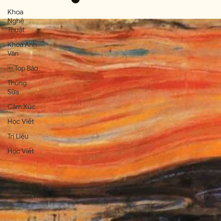
Khoa
Nghệ
Thuật
Khoa Anh
Văn
Top Báo
Thùng
Sữa
Cảm Xúc
Học Viết
Trị Liệu
Học Viết